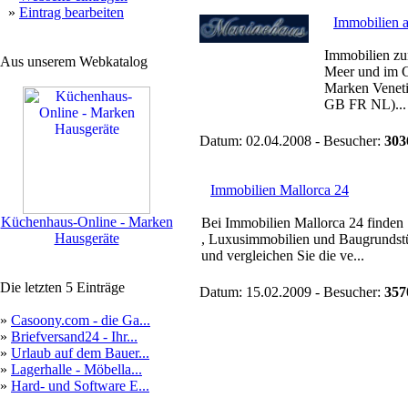
»
Eintrag bearbeiten
Immobilien a
Immobilien zu
Aus unserem Webkatalog
Meer und im G
Marken Veneti
GB FR NL)...
Datum: 02.04.2008 - Besucher:
303
Immobilien Mallorca 24
Küchenhaus-Online - Marken
Bei Immobilien Mallorca 24 finden 
Hausgeräte
, Luxusimmobilien und Baugrundstü
und vergleichen Sie die ve...
Die letzten 5 Einträge
Datum: 15.02.2009 - Besucher:
357
»
Casoony.com - die Ga...
»
Briefversand24 - Ihr...
»
Urlaub auf dem Bauer...
»
Lagerhalle - Möbella...
»
Hard- und Software E...