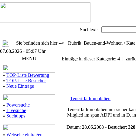
Suchtext:
Sie befinden sich hier --> Rubrik: Bauen-und-Wohnen / Kate
07.08.2026 - 05:07 Uhr
MENU
Einträge in dieser Kategorie:
4
| zurü
»
TOP-Liste Bewertung
»
TOP-Liste Besucher
»
Neue Einträge
Teneriffa Immobilien
»
Powersuche
Teneriffa Immobilien nur sicher kau
»
Livesuche
Mitglied im span ADPI und in D. 
»
Suchtipps
Datum: 28.06.2008 - Besucher:
328
»
Webseite eintragen