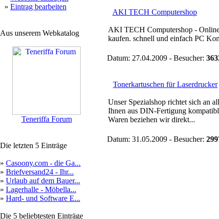
»
Eintrag bearbeiten
AKI TECH Computershop
AKI TECH Computershop - Onlines
Aus unserem Webkatalog
kaufen. schnell und einfach PC Koni
Datum: 27.04.2009 - Besucher:
363
Tonerkartuschen für Laserdrucker
Unser Spezialshop richtet sich an a
Ihnen aus DIN-Fertigung kompatibl
Teneriffa Forum
Waren beziehen wir direkt...
Datum: 31.05.2009 - Besucher:
299
Die letzten 5 Einträge
»
Casoony.com - die Ga...
»
Briefversand24 - Ihr...
»
Urlaub auf dem Bauer...
»
Lagerhalle - Möbella...
»
Hard- und Software E...
Die 5 beliebtesten Einträge