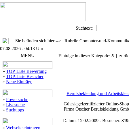
Suchtext:
Sie befinden sich hier --> Rubrik: Computer-und-Kommunikat
07.08.2026 - 04:13 Uhr
MENU
Einträge in dieser Kategorie:
5
| zurü
»
TOP-Liste Bewertung
»
TOP-Liste Besucher
»
Neue Einträge
Berufsbekleidung und Arbeitsklei
»
Powersuche
Gütesiegelzertifizierter Online-Sho
»
Livesuche
Firma Ötscher Berufskleidung GmbH 
»
Suchtipps
Datum: 15.02.2009 - Besucher:
319
»
Webseite eintragen