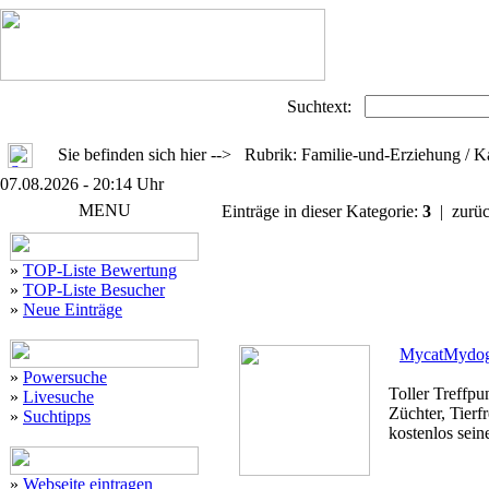
Suchtext:
Sie befinden sich hier --> Rubrik: Familie-und-Erziehung / K
07.08.2026 - 20:14 Uhr
MENU
Einträge in dieser Kategorie:
3
| zurü
»
TOP-Liste Bewertung
»
TOP-Liste Besucher
»
Neue Einträge
MycatMydo
»
Powersuche
Toller Treffpu
»
Livesuche
Züchter, Tierf
»
Suchtipps
kostenlos seine
»
Webseite eintragen