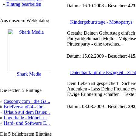
»
Eintrag bearbeiten
Datum: 16.10.2008 - Besucher:
423
Aus unserem Webkatalog
Kindergeburtstage - Mottopartys
Gestalte Deinen Geburtstag einfac
Partyartikeln nach Motto - Mitgebsel
Piratenparty - eine torschus...
Datum: 15.02.2009 - Besucher:
415
Datenbank für die Ewigkeit - Zita
Shark Media
Dein Leben ist gespeichert - Sicher
Andenken - Lass Deine Freunde ew
Die letzten 5 Einträge
Ewige Erinnerung schaffen - Texte 
»
Casoony.com - die Ga...
Datum: 03.03.2009 - Besucher:
392
»
Briefversand24 - Ihr...
»
Urlaub auf dem Bauer...
»
Lagerhalle - Möbella...
»
Hard- und Software E...
Die 5 beliebtesten Einträge