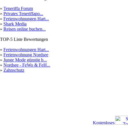
»
Teneriffa Forum
»
Privates Teneriffapo...
»
Ferienwohnungen Hart...
»
Shark Media
»
Reisen online buchen...
TOP-5 Liste Bewertungen
»
Ferienwohnungen Hart...
»
Ferienwohnung Nordsee
»
Junge Mode günstig b...
»
Nordsee - FeWo & FeH...
»
Zahnschutz