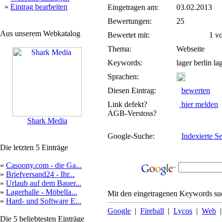
»
Eintrag bearbeiten
Eingetragen am:
03.02.2013
Bewertungen:
25
Aus unserem Webkatalog
Bewertet mit:
1 von
Thema:
Webseite
Keywords:
lager berlin la
Sprachen:
Diesen Eintrag:
bewerten
Link defekt?
hier melden
AGB-Verstoss?
Shark Media
Google-Suche:
Indexierte Se
Die letzten 5 Einträge
»
Casoony.com - die Ga...
»
Briefversand24 - Ihr...
»
Urlaub auf dem Bauer...
»
Lagerhalle - Möbella...
Mit den eingetragenen Keywords suc
»
Hard- und Software E...
Google
|
Fireball
|
Lycos
|
Web
Die 5 beliebtesten Einträge