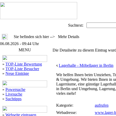
Suchtext:
Sie befinden sich hier --> Mehr Details
06.08.2026 - 09:44 Uhr
MENU
Die Detailseite zu diesem Eintrag wurd
»
TOP-Liste Bewertung
Lagerhalle - Möbellager in Berlin
»
TOP-Liste Besucher
»
Neue Einträge
Wir helfen Ihnen beim Umziehen, Tr
& Umgebung. Wir bieten Ihnen in un
Lagerräume, eine günstige Lagerhall
in Berlin und Umgebung, Lagerung, 
»
Powersuche
vieles mehr!
»
Livesuche
»
Suchtipps
Kategorie:
aufrufen
Webadresse:
www.lager-be
»
Webseite eintragen