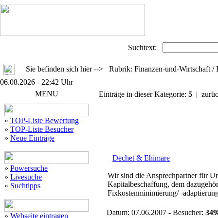
Suchtext:
Sie befinden sich hier --> Rubrik: Finanzen-und-Wirtschaft / 
06.08.2026 - 22:42 Uhr
MENU
Einträge in dieser Kategorie:
5
| zurü
»
TOP-Liste Bewertung
»
TOP-Liste Besucher
»
Neue Einträge
Dechet & Ehimare
»
Powersuche
Wir sind die Ansprechpartner für 
»
Livesuche
Kapitalbeschaffung, dem dazugehör
»
Suchtipps
Fixkostenminimierung/ -adaptierung 
Datum: 07.06.2007 - Besucher:
349
»
Webseite eintragen