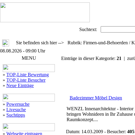
Suchtext:
Sie befinden sich hier --> Rubrik: Firmen-und-Behoerden / K
08.08.2026 - 09:00 Uhr
MENU
Einträge in dieser Kategorie:
21
| zur
»
TOP-Liste Bewertung
»
TOP-Liste Besucher
»
Neue Einträge
Badezimmer Möbel Design
»
Powersuche
WENZL Innenarchitektur - Interior 
»
Livesuche
bringen Wohnideen in Ihr Zuhause u
»
Suchtipps
Raumkonzept....
Datum: 14.03.2009 - Besucher:
405
»
Webseite eintragen