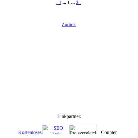
1
... 1 ...
3
Zurück
Linkpartner: