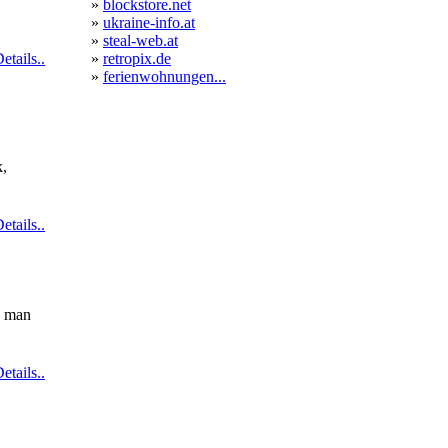
»
blockstore.net
»
ukraine-info.at
»
steal-web.at
etails..
»
retropix.de
»
ferienwohnungen...
k,
etails..
e man
etails..