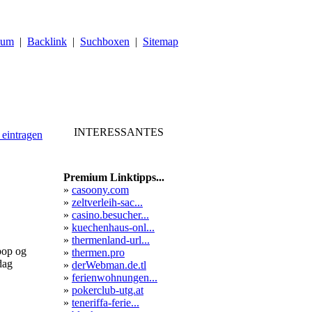
sum
|
Backlink
|
Suchboxen
|
Sitemap
INTERESSANTES
 eintragen
Premium Linktipps...
»
casoony.com
»
zeltverleih-sac...
»
casino.besucher...
»
kuechenhaus-onl...
»
thermenland-url...
pop og
»
thermen.pro
dag
»
derWebman.de.tl
»
ferienwohnungen...
»
pokerclub-utg.at
»
teneriffa-ferie...