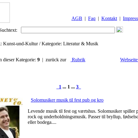
AGB
|
Faq
|
Kontakt
|
Impres
Suchtext:
k: Kunst-und-Kultur / Kategorie: Literatur & Musik
in dieser Kategorie:
9
| zurück zur
Rubrik
Webseite
1
... 1 ...
3
Solomusiker musik til fest pub og kro
Levende musik til fest og værtshus. Solomusiker spiller 
rock og underholdningsmusik. Passer til bryllup, fødsels
eller bodega....