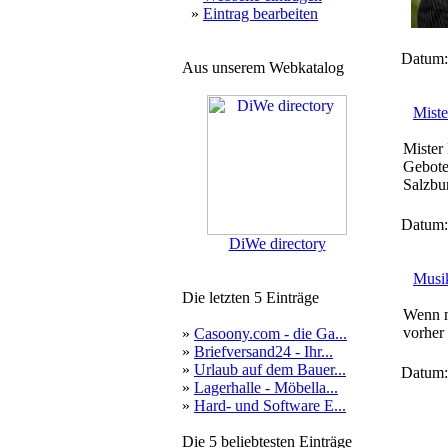
»
Eintrag bearbeiten
Datum:
Aus unserem Webkatalog
Miste
Mister 
Gebote
Salzbur
Datum:
DiWe directory
Musi
Die letzten 5 Einträge
Wenn m
vorher
»
Casoony.com - die Ga...
»
Briefversand24 - Ihr...
»
Urlaub auf dem Bauer...
Datum:
»
Lagerhalle - Möbella...
»
Hard- und Software E...
Die 5 beliebtesten Einträge