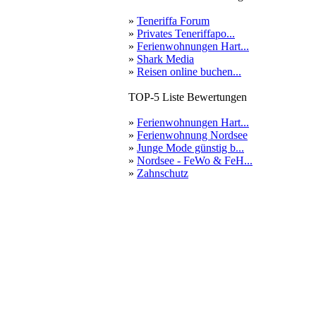
»
Teneriffa Forum
»
Privates Teneriffapo...
»
Ferienwohnungen Hart...
»
Shark Media
»
Reisen online buchen...
TOP-5 Liste Bewertungen
»
Ferienwohnungen Hart...
»
Ferienwohnung Nordsee
»
Junge Mode günstig b...
»
Nordsee - FeWo & FeH...
»
Zahnschutz