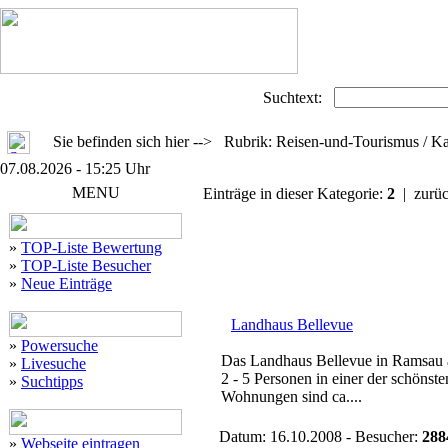
Suchtext:
Sie befinden sich hier --> Rubrik: Reisen-und-Tourismus / K
07.08.2026 - 15:25 Uhr
MENU
Einträge in dieser Kategorie:
2
| zurü
»
TOP-Liste Bewertung
»
TOP-Liste Besucher
»
Neue Einträge
Landhaus Bellevue
»
Powersuche
Das Landhaus Bellevue in Ramsau 
»
Livesuche
2 - 5 Personen in einer der schönst
»
Suchtipps
Wohnungen sind ca....
Datum: 16.10.2008 - Besucher:
288
»
Webseite eintragen