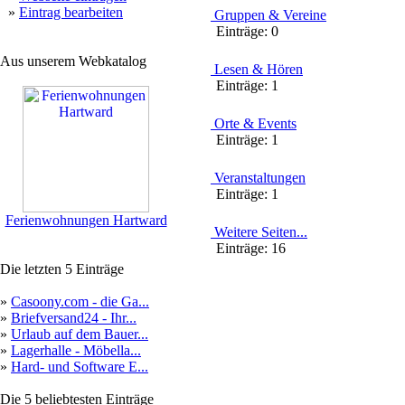
»
Eintrag bearbeiten
Gruppen & Vereine
Einträge:
0
Aus unserem Webkatalog
Lesen & Hören
Einträge:
1
Orte & Events
Einträge:
1
Veranstaltungen
Einträge:
1
Ferienwohnungen Hartward
Weitere Seiten...
Einträge:
16
Die letzten 5 Einträge
»
Casoony.com - die Ga...
»
Briefversand24 - Ihr...
»
Urlaub auf dem Bauer...
»
Lagerhalle - Möbella...
»
Hard- und Software E...
Die 5 beliebtesten Einträge