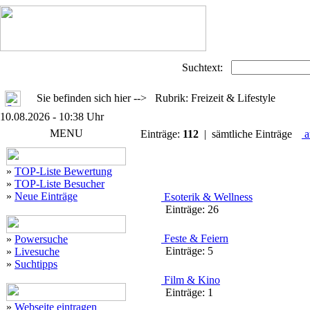
Suchtext:
Sie befinden sich hier --> Rubrik: Freizeit & Lifestyle
10.08.2026 - 10:38 Uhr
MENU
Einträge:
112
| sämtliche Einträge
a
»
TOP-Liste Bewertung
»
TOP-Liste Besucher
»
Neue Einträge
Esoterik & Wellness
Einträge:
26
Feste & Feiern
»
Powersuche
Einträge:
5
»
Livesuche
»
Suchtipps
Film & Kino
Einträge:
1
»
Webseite eintragen