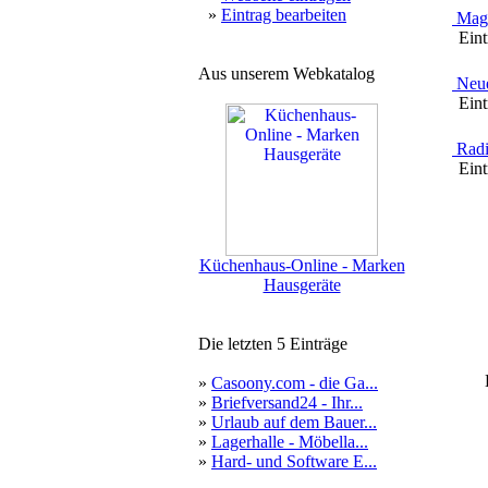
»
Eintrag bearbeiten
Maga
Eintr
Aus unserem Webkatalog
Neue
Eintr
Radi
Eintr
Küchenhaus-Online - Marken
Hausgeräte
Die letzten 5 Einträge
»
Casoony.com - die Ga...
»
Briefversand24 - Ihr...
»
Urlaub auf dem Bauer...
»
Lagerhalle - Möbella...
»
Hard- und Software E...