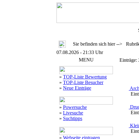
Sie befinden sich hier --> Rubr
07.08.2026 - 21:33 Uhr
MENU
Einträge:
»
TOP-Liste Bewertung
»
TOP-Liste Besucher
»
Neue Einträge
Arch
Eintr
Druc
»
Powersuche
Eintr
»
Livesuche
»
Suchtipps
Klei
Eintr
»
Webseite eintragen