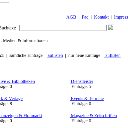
AGB
|
Faq
|
Kontakt
|
Impres
Suchtext:
ik: Medien & Informationen
21
| sämtliche Einträge
auflisten
| nur neue Einträge
auflisten
ive & Bibliotheken
Dienstleister
äge:
0
Einträge:
5
k & Verlage
Events & Termine
äge:
8
Einträge:
0
nanzeigen & Flohmarkt
Magazine & Zeitschriften
äge:
0
Einträge:
0