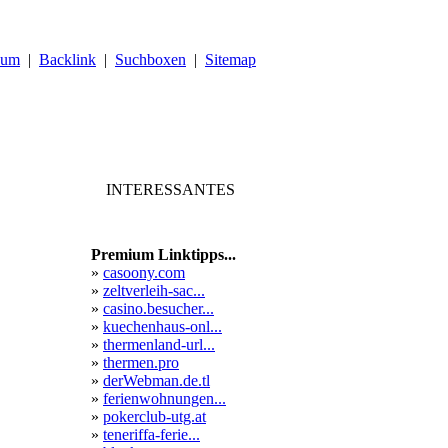
sum
|
Backlink
|
Suchboxen
|
Sitemap
INTERESSANTES
Premium Linktipps...
»
casoony.com
»
zeltverleih-sac...
»
casino.besucher...
»
kuechenhaus-onl...
»
thermenland-url...
»
thermen.pro
»
derWebman.de.tl
»
ferienwohnungen...
»
pokerclub-utg.at
»
teneriffa-ferie...