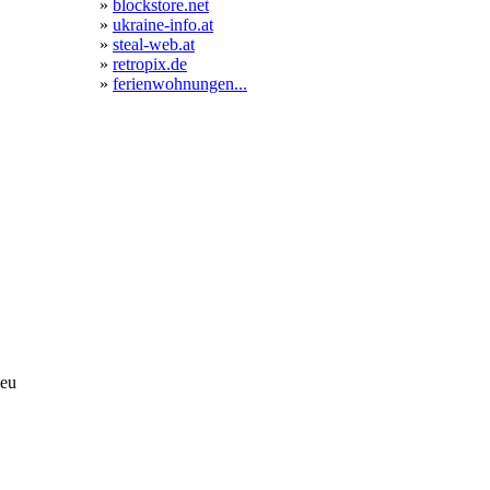
»
blockstore.net
»
ukraine-info.at
»
steal-web.at
»
retropix.de
»
ferienwohnungen...
eu