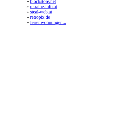
»
blockstore.net
»
ukraine-info.at
»
steal-web.at
»
retropix.de
»
ferienwohnungen...