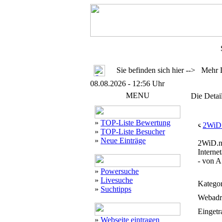
Sie befinden sich hier --> Mehr 
08.08.2026 - 12:56 Uhr
MENU
Die Detai
»
TOP-Liste Bewertung
2WiD 
»
TOP-Liste Besucher
»
Neue Einträge
2WiD.ne
Interne
- von A
»
Powersuche
»
Livesuche
Kategor
»
Suchtipps
Webadr
Eingetr
»
Webseite eintragen