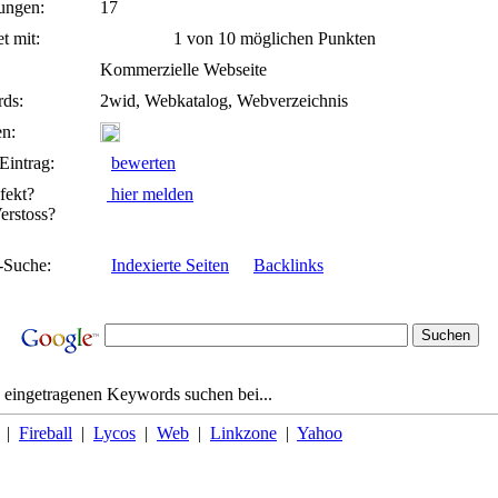
ungen:
17
t mit:
1 von 10 möglichen Punkten
Kommerzielle Webseite
ds:
2wid, Webkatalog, Webverzeichnis
n:
Eintrag:
bewerten
fekt?
hier melden
rstoss?
-Suche:
Indexierte Seiten
Backlinks
 eingetragenen Keywords suchen bei...
|
Fireball
|
Lycos
|
Web
|
Linkzone
|
Yahoo