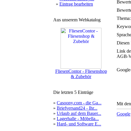
Bewert
»
Eintrag bearbeiten
Bewerte
Thema:
Aus unserem Webkatalog
Keywor
Sprache
Diesen 
Link de
AGB-Ve
Google
FliesenContor - Fliesenshop
& Zubehör
Die letzten 5 Einträge
»
Casoony.com - die Ga...
Mit den
»
Briefversand24 - Ihr...
»
Urlaub auf dem Bauer...
Google
»
Lagerhalle - Möbella...
»
Hard- und Software E...