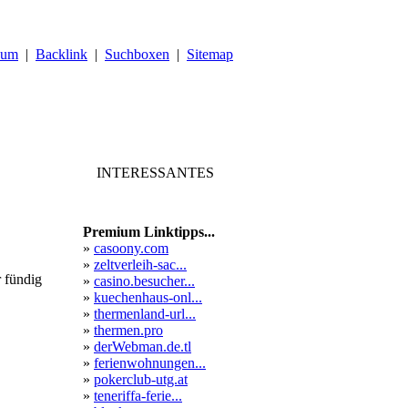
sum
|
Backlink
|
Suchboxen
|
Sitemap
INTERESSANTES
Premium Linktipps...
»
casoony.com
»
zeltverleih-sac...
r fündig
»
casino.besucher...
»
kuechenhaus-onl...
»
thermenland-url...
»
thermen.pro
»
derWebman.de.tl
»
ferienwohnungen...
»
pokerclub-utg.at
»
teneriffa-ferie...