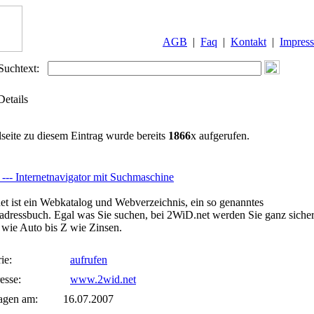
AGB
|
Faq
|
Kontakt
|
Impres
Suchtext:
Details
lseite zu diesem Eintrag wurde bereits
1866
x aufgerufen.
--- Internetnavigator mit Suchmaschine
t ist ein Webkatalog und Webverzeichnis, ein so genanntes
tadressbuch. Egal was Sie suchen, bei 2WiD.net werden Sie ganz siche
 wie Auto bis Z wie Zinsen.
ie:
aufrufen
esse:
www.2wid.net
agen am:
16.07.2007