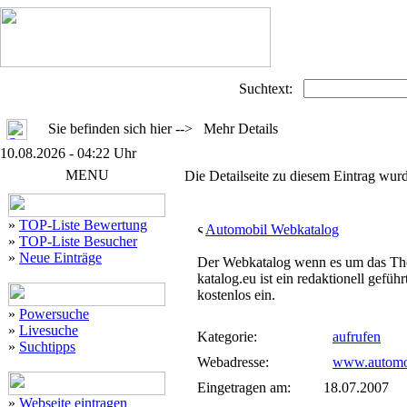
Suchtext:
Sie befinden sich hier --> Mehr Details
10.08.2026 - 04:22 Uhr
MENU
Die Detailseite zu diesem Eintrag wurd
»
TOP-Liste Bewertung
Automobil Webkatalog
»
TOP-Liste Besucher
»
Neue Einträge
Der Webkatalog wenn es um das The
katalog.eu ist ein redaktionell gefü
kostenlos ein.
»
Powersuche
»
Livesuche
Kategorie:
aufrufen
»
Suchtipps
Webadresse:
www.automob
Eingetragen am:
18.07.2007
»
Webseite eintragen