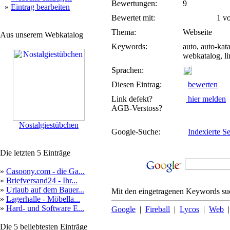
Bewertungen:
9
»
Eintrag bearbeiten
Bewertet mit:
1 von
Thema:
Webseite
Aus unserem Webkatalog
Keywords:
auto, auto-kat
webkatalog, li
Sprachen:
Diesen Eintrag:
bewerten
Link defekt?
hier melden
AGB-Verstoss?
Nostalgiestübchen
Google-Suche:
Indexierte Se
Die letzten 5 Einträge
»
Casoony.com - die Ga...
»
Briefversand24 - Ihr...
»
Urlaub auf dem Bauer...
Mit den eingetragenen Keywords suc
»
Lagerhalle - Möbella...
»
Hard- und Software E...
Google
|
Fireball
|
Lycos
|
Web
Die 5 beliebtesten Einträge