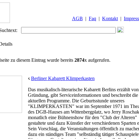
AGB
|
Faq
|
Kontakt
|
Impres
Suchtext:
Details
lseite zu diesem Eintrag wurde bereits
2874
x aufgerufen.
Berliner Kabarett Klimperkasten
Das musikalisch-literarische Kabarett Berlins erzählt von
Gründung, gibt Serviceinformationen und beschreibt die
aktuellen Programme. Die Geburtsstunde unseres
"KLIMPERKASTEN" war im September 1971 im Theat
des DGB-Hauses am Wittenbergplatz, wo Jerry Roscha
monatlich eine Bühnenshow für den "Club der Alteren"
gestaltete und dazu Künstler der verschiedenen Sparten e
Sein Vorschlag, die Veranstaltungen öffentlich zu mach
dazu ein ständiges Team "selbständig tätiger Schauspiel