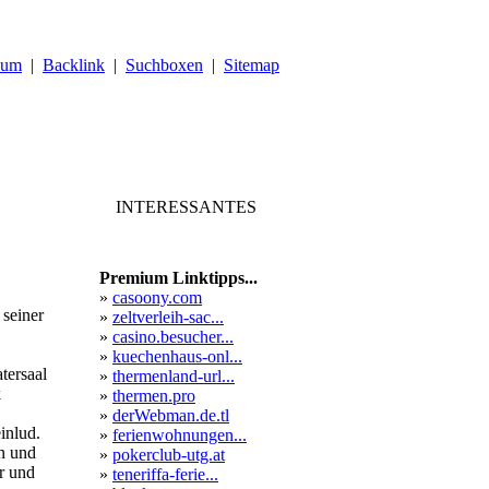
sum
|
Backlink
|
Suchboxen
|
Sitemap
INTERESSANTES
Premium Linktipps...
»
casoony.com
 seiner
»
zeltverleih-sac...
»
casino.besucher...
»
kuechenhaus-onl...
ersaal
»
thermenland-url...
k
»
thermen.pro
»
derWebman.de.tl
inlud.
»
ferienwohnungen...
en und
»
pokerclub-utg.at
er und
»
teneriffa-ferie...