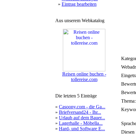
»
Eintrag bearbeiten
Aus unserem Webkatalog
Kategor
Webadr
Reisen online buchen -
Eingetr
tollereise.com
Bewert
Bewerte
Die letzten 5 Einträge
Thema:
»
Casoony.com - die Ga...
Keywor
»
Briefversand24 - Ihr...
»
Urlaub auf dem Bauer...
»
Lagerhalle - Möbella...
Sprache
»
Hard- und Software E...
Diesen 