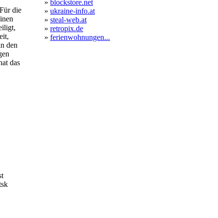
»
blockstore.net
Für die
»
ukraine-info.at
einen
»
steal-web.at
iligt,
»
retropix.de
it,
»
ferienwohnungen...
in den
gen
hat das
st
tsk