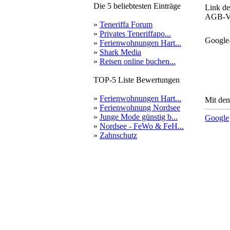
Die 5 beliebtesten Einträge
Link de
AGB-Ve
»
Teneriffa Forum
»
Privates Teneriffapo...
Google
»
Ferienwohnungen Hart...
»
Shark Media
»
Reisen online buchen...
TOP-5 Liste Bewertungen
»
Ferienwohnungen Hart...
Mit den
»
Ferienwohnung Nordsee
»
Junge Mode günstig b...
Google
»
Nordsee - FeWo & FeH...
»
Zahnschutz