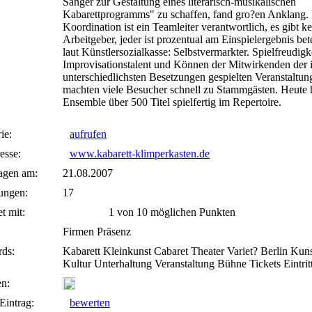
Sänger zur Gestaltung eines literarisch-musikalischen
Kabarettprogramms" zu schaffen, fand gro?en Anklang. 
Koordination ist ein Teamleiter verantwortlich, es gibt k
Arbeitgeber, jeder ist prozentual am Einspielergebnis bete
laut Künstlersozialkasse: Selbstvermarkter. Spielfreudigke
Improvisationstalent und Können der Mitwirkenden der 
unterschiedlichsten Besetzungen gespielten Veranstaltun
machten viele Besucher schnell zu Stammgästen. Heute 
Ensemble über 500 Titel spielfertig im Repertoire.
ie:
aufrufen
esse:
www.kabarett-klimperkasten.de
agen am:
21.08.2007
ungen:
17
t mit:
1 von 10 möglichen Punkten
Firmen Präsenz
ds:
Kabarett Kleinkunst Cabaret Theater Variet? Berlin Kun
Kultur Unterhaltung Veranstaltung Bühne Tickets Eintrit
n:
Eintrag:
bewerten