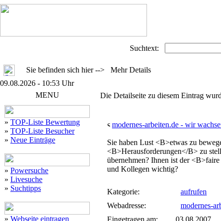
Suchtext:
Sie befinden sich hier --> Mehr Details
09.08.2026 - 10:53 Uhr
MENU
Die Detailseite zu diesem Eintrag wurd
»
TOP-Liste Bewertung
modernes-arbeiten.de - wir wachse
»
TOP-Liste Besucher
»
Neue Einträge
Sie haben Lust <B>etwas zu bewegen
<B>Herausforderungen</B> zu stel
übernehmen? Ihnen ist der <B>fair
und Kollegen wichtig?
»
Powersuche
»
Livesuche
»
Suchtipps
Kategorie:
aufrufen
Webadresse:
modernes-arb
»
Webseite eintragen
Eingetragen am:
03.08.2007