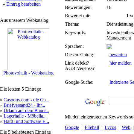
»
Eintrag bearbeiten
Bewertungen:
16
Bewertet mit:
1 von
Aus unserem Webkatalog
Thema:
Dienstleistung
Keywords:
Investmentbera
Management
Sprachen:
Diesen Eintrag:
bewerten
Link defekt?
hier melden
AGB-Verstoss?
Photovoltaik - Webkatalog
Google-Suche:
Indexierte Se
Die letzten 5 Einträge
»
Casoony.com - die Ga...
»
Briefversand24 - Ihr...
»
Urlaub auf dem Bauer...
»
Lagerhalle - Möbella...
Mit den eingetragenen Keywords suc
»
Hard- und Software E...
Google
|
Fireball
|
Lycos
|
Web
Die 5 beliebtesten Einträge