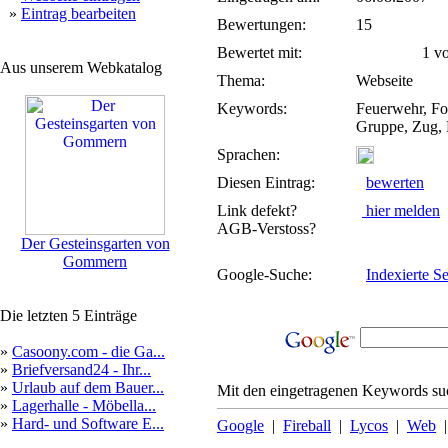
»
Eintrag bearbeiten
Bewertungen:
15
Bewertet mit:
1 von
Aus unserem Webkatalog
Thema:
Webseite
Keywords:
Feuerwehr, Fo
Gruppe, Zug,
Sprachen:
Diesen Eintrag:
bewerten
Link defekt?
hier melden
AGB-Verstoss?
Der Gesteinsgarten von
Gommern
Google-Suche:
Indexierte Se
Die letzten 5 Einträge
»
Casoony.com - die Ga...
»
Briefversand24 - Ihr...
»
Urlaub auf dem Bauer...
Mit den eingetragenen Keywords suc
»
Lagerhalle - Möbella...
»
Hard- und Software E...
Google
|
Fireball
|
Lycos
|
Web