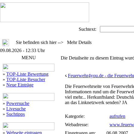
Suchtext:
Sie befinden sich hier --> Mehr Details
09.08.2026 - 12:33 Uhr
MENU
Die Detailseite zu diesem Eintrag wurd
»
TOP-Liste Bewertung
Feuerwehr4you.de - die Feuerwehr
»
TOP-Liste Besucher
»
Neue Einträge
Die Feuerwehrseite von Feuerwehrle
Informationen rund um die Feuerweh
viel mehr... Herkunftsland: Deutschland 
an das Linknetzwerk senden? JA
»
Powersuche
»
Livesuche
»
Suchtipps
Kategorie:
aufrufen
Webadresse:
www.feuerw
»
Webseite eintragen
Eingetragen am:
06.08.2007