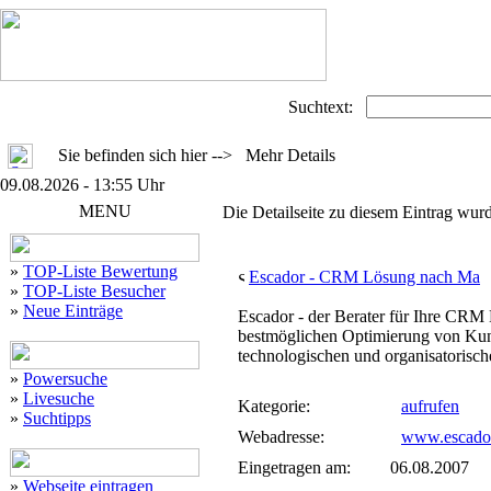
Suchtext:
Sie befinden sich hier --> Mehr Details
09.08.2026 - 13:55 Uhr
MENU
Die Detailseite zu diesem Eintrag wurd
»
TOP-Liste Bewertung
Escador - CRM Lösung nach Ma
»
TOP-Liste Besucher
»
Neue Einträge
Escador - der Berater für Ihre CRM
bestmöglichen Optimierung von Kun
technologischen und organisatorisch
»
Powersuche
»
Livesuche
Kategorie:
aufrufen
»
Suchtipps
Webadresse:
www.escador
Eingetragen am:
06.08.2007
»
Webseite eintragen