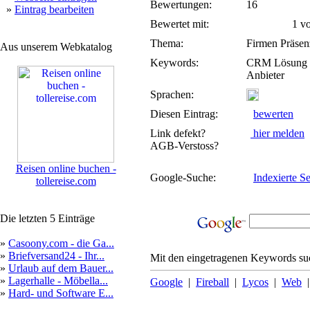
Bewertungen:
16
»
Eintrag bearbeiten
Bewertet mit:
1 von
Thema:
Firmen Präsen
Aus unserem Webkatalog
Keywords:
CRM Lösung ,
Anbieter
Sprachen:
Diesen Eintrag:
bewerten
Link defekt?
hier melden
AGB-Verstoss?
Reisen online buchen -
Google-Suche:
Indexierte Se
tollereise.com
Die letzten 5 Einträge
»
Casoony.com - die Ga...
»
Briefversand24 - Ihr...
Mit den eingetragenen Keywords suc
»
Urlaub auf dem Bauer...
»
Lagerhalle - Möbella...
Google
|
Fireball
|
Lycos
|
Web
»
Hard- und Software E...