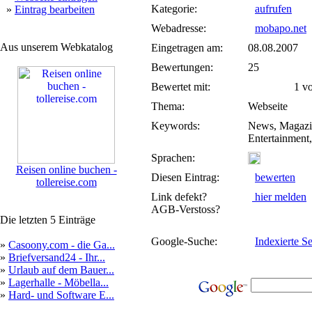
Kategorie:
aufrufen
»
Eintrag bearbeiten
Webadresse:
mobapo.net
Aus unserem Webkatalog
Eingetragen am:
08.08.2007
Bewertungen:
25
Bewertet mit:
1 von
Thema:
Webseite
Keywords:
News, Magazin
Entertainment,
Sprachen:
Reisen online buchen -
Diesen Eintrag:
bewerten
tollereise.com
Link defekt?
hier melden
AGB-Verstoss?
Die letzten 5 Einträge
Google-Suche:
Indexierte Se
»
Casoony.com - die Ga...
»
Briefversand24 - Ihr...
»
Urlaub auf dem Bauer...
»
Lagerhalle - Möbella...
»
Hard- und Software E...