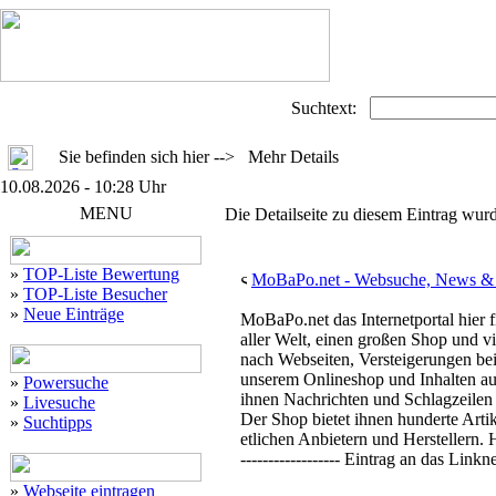
Suchtext:
Sie befinden sich hier --> Mehr Details
10.08.2026 - 10:28 Uhr
MENU
Die Detailseite zu diesem Eintrag wurd
»
TOP-Liste Bewertung
MoBaPo.net - Websuche, News & M
»
TOP-Liste Besucher
»
Neue Einträge
MoBaPo.net das Internetportal hier 
aller Welt, einen großen Shop und v
nach Webseiten, Versteigerungen bei
unserem Onlineshop und Inhalten a
»
Powersuche
ihnen Nachrichten und Schlagzeilen 
»
Livesuche
Der Shop bietet ihnen hunderte Arti
»
Suchtipps
etlichen Anbietern und Herstellern. He
------------------ Eintrag an das Lin
»
Webseite eintragen