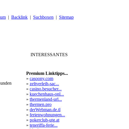
sum
|
Backlink
|
Suchboxen
|
Sitemap
INTERESSANTES
Premium Linktipps...
»
casoony.com
Hunden
»
zeltverleih-sac...
»
casino.besucher...
»
kuechenhaus-onl...
»
thermenland-url...
»
thermen.pro
»
derWebman.de.tl
»
ferienwohnungen...
»
pokerclub-utg.at
»
teneriffa-ferie...