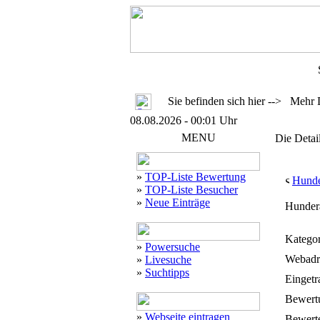
Sie befinden sich hier --> Mehr 
08.08.2026 - 00:01 Uhr
MENU
Die Detai
»
TOP-Liste Bewertung
Hunde
»
TOP-Liste Besucher
»
Neue Einträge
Hundera
Kategor
»
Powersuche
Webadr
»
Livesuche
»
Suchtipps
Eingetr
Bewert
»
Webseite eintragen
Bewerte