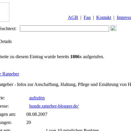
AGB
|
Faq
|
Kontakt
|
Impres
Suchtext:
Details
lseite zu diesem Eintrag wurde bereits
1806
x aufgerufen.
 Ratgeber
tgeber - Infos zur Anschaffung, Haltung, Pflege und Ernährung von 
ie:
aufrufen
esse:
hunde.ratgeber-blogger.de/
agen am:
08.08.2007
ungen:
20
t mit:
1 von 10 möglichen Punkten