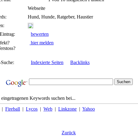
Webseite
ds:
Hund, Hunde, Ratgeber, Haustier
n:
Eintrag:
bewerten
fekt?
hier melden
rstoss?
-Suche:
Indexierte Seiten
Backlinks
 eingetragenen Keywords suchen bei...
|
Fireball
|
Lycos
|
Web
|
Linkzone
|
Yahoo
Zurück