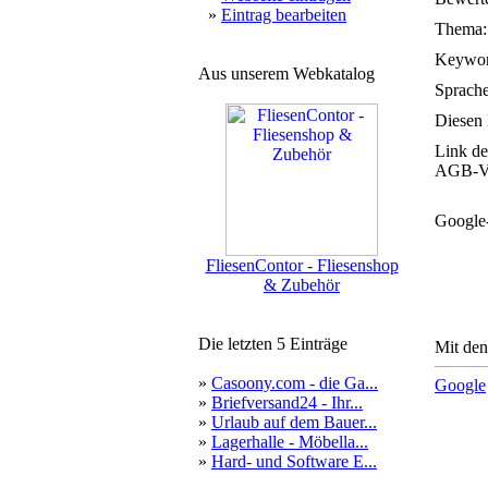
»
Eintrag bearbeiten
Thema:
Keywor
Aus unserem Webkatalog
Sprache
Diesen 
Link de
AGB-Ve
Google
FliesenContor - Fliesenshop
& Zubehör
Die letzten 5 Einträge
Mit den
»
Casoony.com - die Ga...
Google
»
Briefversand24 - Ihr...
»
Urlaub auf dem Bauer...
»
Lagerhalle - Möbella...
»
Hard- und Software E...