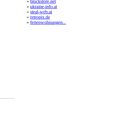
»
blockstore.net
»
ukraine-info.at
»
steal-web.at
»
retropix.de
»
ferienwohnungen...