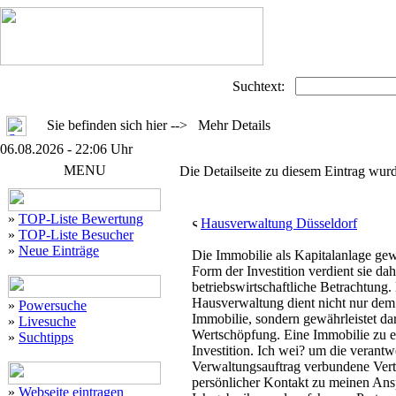
Suchtext:
Sie befinden sich hier --> Mehr Details
06.08.2026 - 22:06 Uhr
MENU
Die Detailseite zu diesem Eintrag wurd
»
TOP-Liste Bewertung
Hausverwaltung Düsseldorf
»
TOP-Liste Besucher
»
Neue Einträge
Die Immobilie als Kapitalanlage ge
Form der Investition verdient sie 
betriebswirtschaftliche Betrachtung.
Hausverwaltung dient nicht nur dem
»
Powersuche
Immobilie, sondern gewährleistet da
»
Livesuche
Wertschöpfung. Eine Immobilie zu e
»
Suchtipps
Investition. Ich wei? um die verant
Verwaltungsauftrag verbundene Vert
persönlicher Kontakt zu meinen Ansp
»
Webseite eintragen