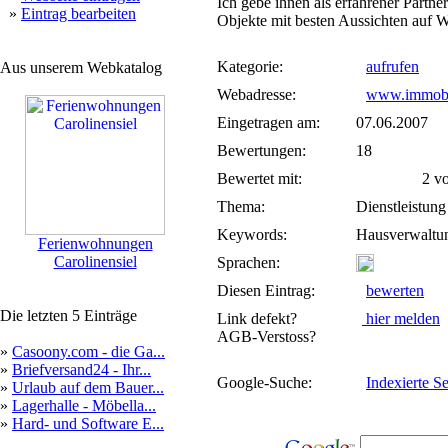
Ich gebe ihnen als erfahrener Partner
»
Eintrag bearbeiten
Objekte mit besten Aussichten auf W
Kategorie:
aufrufen
Aus unserem Webkatalog
Webadresse:
www.immobil
Eingetragen am:
07.06.2007
Bewertungen:
18
Bewertet mit:
2 von
Thema:
Dienstleistung
Keywords:
Hausverwaltun
Ferienwohnungen
Carolinensiel
Sprachen:
Diesen Eintrag:
bewerten
Die letzten 5 Einträge
Link defekt?
hier melden
AGB-Verstoss?
»
Casoony.com - die Ga...
»
Briefversand24 - Ihr...
Google-Suche:
Indexierte Se
»
Urlaub auf dem Bauer...
»
Lagerhalle - Möbella...
»
Hard- und Software E...