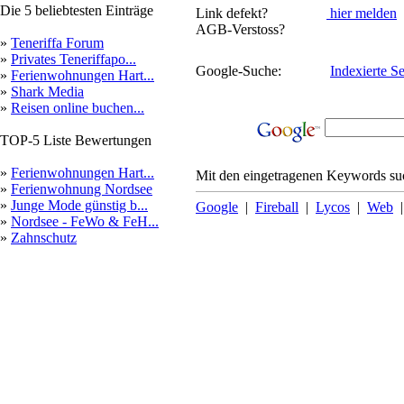
Die 5 beliebtesten Einträge
Link defekt?
hier melden
AGB-Verstoss?
»
Teneriffa Forum
»
Privates Teneriffapo...
Google-Suche:
Indexierte Se
»
Ferienwohnungen Hart...
»
Shark Media
»
Reisen online buchen...
TOP-5 Liste Bewertungen
»
Ferienwohnungen Hart...
Mit den eingetragenen Keywords suc
»
Ferienwohnung Nordsee
»
Junge Mode günstig b...
Google
|
Fireball
|
Lycos
|
Web
»
Nordsee - FeWo & FeH...
»
Zahnschutz