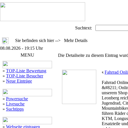
Suchtext:
Sie befinden sich hier --> Mehr Details
08.08.2026 - 19:15 Uhr
MENU
Die Detailseite zu diesem Eintrag wurd
»
TOP-Liste Bewertung
Fahrrad Onl
»
TOP-Liste Besucher
»
Neue Einträge
Fahrrad Onlin
&#8211; Onlin
unserem Shop 
Leonberg reic
»
Powersuche
Jugendrad, Ci
»
Livesuche
Mountainbikes 
»
Suchtipps
führen Räder d
KTM, Longus, 
Ersatzteile u
»
Webseite eintragen