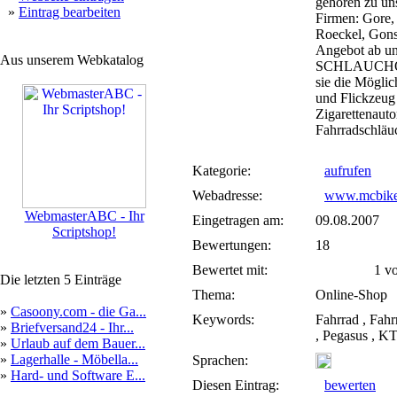
gehören zu un
»
Eintrag bearbeiten
Firmen: Gore, 
Roeckel, Gonso
Angebot ab und
Aus unserem Webkatalog
SCHLAUCHOMA
sie die Mögli
und Flickzeug 
Zigarettenauto
Fahrradschläu
Kategorie:
aufrufen
Webadresse:
www.mcbike
WebmasterABC - Ihr
Eingetragen am:
09.08.2007
Scriptshop!
Bewertungen:
18
Bewertet mit:
1 von
Die letzten 5 Einträge
Thema:
Online-Shop
»
Casoony.com - die Ga...
Keywords:
Fahrrad , Fahr
»
Briefversand24 - Ihr...
, Pegasus , K
»
Urlaub auf dem Bauer...
»
Lagerhalle - Möbella...
Sprachen:
»
Hard- und Software E...
Diesen Eintrag:
bewerten