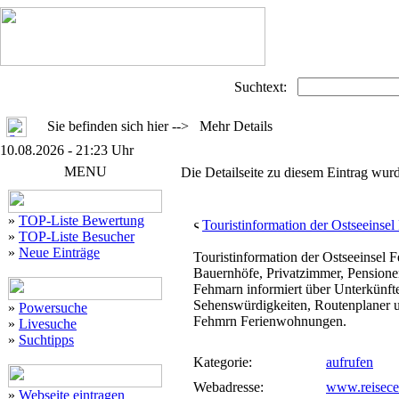
Suchtext:
Sie befinden sich hier --> Mehr Details
10.08.2026 - 21:23 Uhr
MENU
Die Detailseite zu diesem Eintrag wurd
»
TOP-Liste Bewertung
Touristinformation der Ostseeinsel
»
TOP-Liste Besucher
»
Neue Einträge
Touristinformation der Ostseeinsel
Bauernhöfe, Privatzimmer, Pensione
Fehmarn informiert über Unterkünfte
Sehenswürdigkeiten, Routenplaner 
»
Powersuche
Fehmrn Ferienwohnungen.
»
Livesuche
»
Suchtipps
Kategorie:
aufrufen
Webadresse:
www.reisece
»
Webseite eintragen