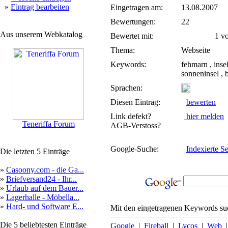
»
Eintrag bearbeiten
Eingetragen am:
13.08.2007
Bewertungen:
22
Aus unserem Webkatalog
Bewertet mit:
1 von
Thema:
Webseite
Keywords:
fehmarn , inse
sonneninsel , 
Sprachen:
Diesen Eintrag:
bewerten
Link defekt?
hier melden
Teneriffa Forum
AGB-Verstoss?
Google-Suche:
Indexierte Se
Die letzten 5 Einträge
»
Casoony.com - die Ga...
»
Briefversand24 - Ihr...
»
Urlaub auf dem Bauer...
»
Lagerhalle - Möbella...
»
Hard- und Software E...
Mit den eingetragenen Keywords suc
Die 5 beliebtesten Einträge
Google
|
Fireball
|
Lycos
|
Web