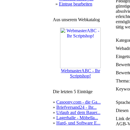
Pädagog
»
Eintrag bearbeiten
günstig
absolvi
erleich
Aus unserem Webkatalog
ermögli
tätig we
Kategor
Webadr
Eingetr
Bewert
WebmasterABC - Ihr
Bewerte
Scriptshop!
Thema:
Keywor
Die letzten 5 Einträge
»
Casoony.com - die Ga...
Sprache
»
Briefversand24 - Ihr...
Diesen 
»
Urlaub auf dem Bauer...
»
Lagerhalle - Möbella...
Link de
»
Hard- und Software E...
AGB-Ve