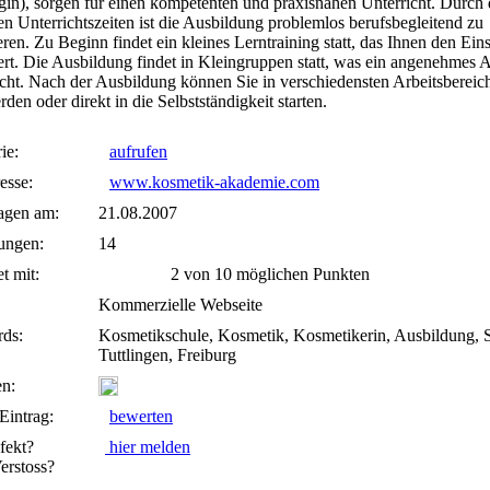
in), sorgen für einen kompetenten und praxisnahen Unterricht. Durch 
en Unterrichtszeiten ist die Ausbildung problemlos berufsbegleitend zu
eren. Zu Beginn findet ein kleines Lerntraining statt, das Ihnen den Eins
tert. Die Ausbildung findet in Kleingruppen statt, was ein angenehmes 
cht. Nach der Ausbildung können Sie in verschiedensten Arbeitsbereic
rden oder direkt in die Selbstständigkeit starten.
ie:
aufrufen
esse:
www.kosmetik-akademie.com
agen am:
21.08.2007
ungen:
14
t mit:
2 von 10 möglichen Punkten
Kommerzielle Webseite
ds:
Kosmetikschule, Kosmetik, Kosmetikerin, Ausbildung, 
Tuttlingen, Freiburg
n:
Eintrag:
bewerten
fekt?
hier melden
rstoss?