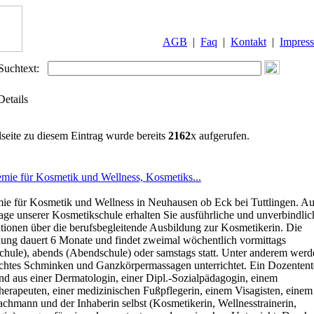
AGB
|
Faq
|
Kontakt
|
Impres
Suchtext:
Details
lseite zu diesem Eintrag wurde bereits
2162
x aufgerufen.
mie für Kosmetik und Wellness, Kosmetiks...
e für Kosmetik und Wellness in Neuhausen ob Eck bei Tuttlingen. Au
e unserer Kosmetikschule erhalten Sie ausführliche und unverbindlic
tionen über die berufsbegleitende Ausbildung zur Kosmetikerin. Die
ung dauert 6 Monate und findet zweimal wöchentlich vormittags
chule), abends (Abendschule) oder samstags statt. Unter anderem wer
chtes Schminken und Ganzkörpermassagen unterrichtet. Ein Dozenten
nd aus einer Dermatologin, einer Dipl.-Sozialpädagogin, einem
herapeuten, einer medizinischen Fußpflegerin, einem Visagisten, einem
chmann und der Inhaberin selbst (Kosmetikerin, Wellnesstrainerin,