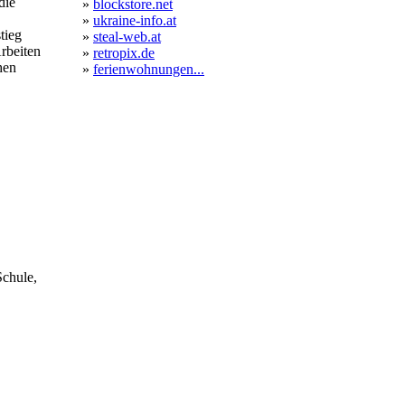
die
»
blockstore.net
»
ukraine-info.at
tieg
»
steal-web.at
Arbeiten
»
retropix.de
hen
»
ferienwohnungen...
Schule,