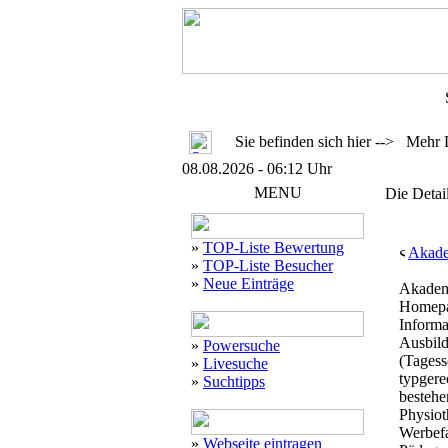
Sie befinden sich hier --> Mehr 
08.08.2026 - 06:12 Uhr
MENU
Die Detai
»
TOP-Liste Bewertung
Akade
»
TOP-Liste Besucher
»
Neue Einträge
Akademi
Homepag
Informa
Ausbild
»
Powersuche
(Tagess
»
Livesuche
typgere
»
Suchtipps
bestehe
Physiot
Werbefa
»
Webseite eintragen