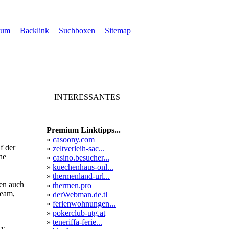
sum
|
Backlink
|
Suchboxen
|
Sitemap
INTERESSANTES
Premium Linktipps...
»
casoony.com
f der
»
zeltverleih-sac...
he
»
casino.besucher...
»
kuechenhaus-onl...
»
thermenland-url...
den auch
»
thermen.pro
team,
»
derWebman.de.tl
»
ferienwohnungen...
»
pokerclub-utg.at
»
teneriffa-ferie...