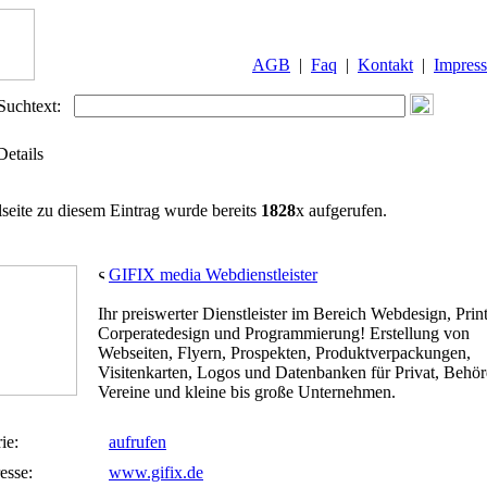
AGB
|
Faq
|
Kontakt
|
Impres
Suchtext:
Details
lseite zu diesem Eintrag wurde bereits
1828
x aufgerufen.
GIFIX media Webdienstleister
Ihr preiswerter Dienstleister im Bereich Webdesign, Prin
Corperatedesign und Programmierung! Erstellung von
Webseiten, Flyern, Prospekten, Produktverpackungen,
Visitenkarten, Logos und Datenbanken für Privat, Behör
Vereine und kleine bis große Unternehmen.
ie:
aufrufen
esse:
www.gifix.de