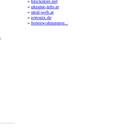
»
blockstore.net
»
ukraine-info.at
»
steal-web.at
»
retropix.de
»
ferienwohnungen...
n