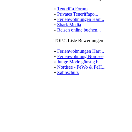
»
Teneriffa Forum
»
Privates Teneriffapo...
»
Ferienwohnungen Hart...
»
Shark Media
»
Reisen online buchen...
TOP-5 Liste Bewertungen
»
Ferienwohnungen Hart...
»
Ferienwohnung Nordsee
»
Junge Mode günstig b...
»
Nordsee - FeWo & FeH...
»
Zahnschutz