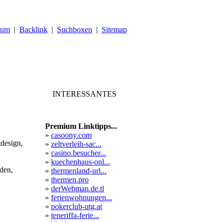
sum
|
Backlink
|
Suchboxen
|
Sitemap
INTERESSANTES
Premium Linktipps...
»
casoony.com
tdesign,
»
zeltverleih-sac...
»
casino.besucher...
»
kuechenhaus-onl...
den,
»
thermenland-url...
»
thermen.pro
»
derWebman.de.tl
»
ferienwohnungen...
»
pokerclub-utg.at
»
teneriffa-ferie...