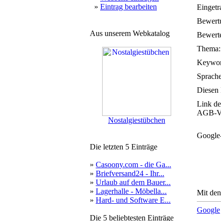
»
Eintrag bearbeiten
Eingetr
Bewert
Aus unserem Webkatalog
Bewerte
Thema:
Keywor
Sprache
Diesen 
Link de
AGB-Ve
Nostalgiestübchen
Google
Die letzten 5 Einträge
»
Casoony.com - die Ga...
»
Briefversand24 - Ihr...
»
Urlaub auf dem Bauer...
»
Lagerhalle - Möbella...
Mit den
»
Hard- und Software E...
Google
Die 5 beliebtesten Einträge