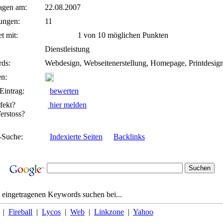
agen am:
22.08.2007
ungen:
11
t mit:
1 von 10 möglichen Punkten
Dienstleistung
ds:
Webdesign, Webseitenerstellung, Homepage, Printdesig
n:
Eintrag:
bewerten
fekt?
hier melden
rstoss?
-Suche:
Indexierte Seiten
Backlinks
 eingetragenen Keywords suchen bei...
|
Fireball
|
Lycos
|
Web
|
Linkzone
|
Yahoo