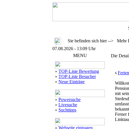
Sie befinden sich hier --> Mehr 
07.08.2026 - 13:09 Uhr
MENU
Die Detai
»
TOP-Liste Bewertung
Ferie
»
TOP-Liste Besucher
»
Neue Einträge
Willkom
Pension
mit sei
Stedesd
»
Powersuche
umfasst
»
Livesuche
bekannt
»
Suchtipps
Ferner 
Linktau
»
Webseite eintragen