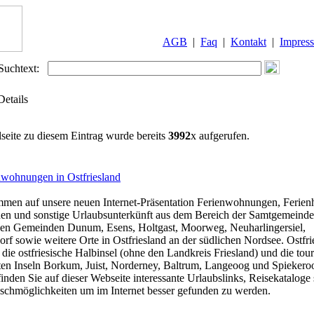
AGB
|
Faq
|
Kontakt
|
Impres
Suchtext:
Details
lseite zu diesem Eintrag wurde bereits
3992
x aufgerufen.
nwohnungen in Ostfriesland
men auf unsere neuen Internet-Präsentation Ferienwohnungen, Ferienh
en und sonstige Urlaubsunterkünft aus dem Bereich der Samtgemeind
nen Gemeinden Dunum, Esens, Holtgast, Moorweg, Neuharlingersiel,
orf sowie weitere Orte in Ostfriesland an der südlichen Nordsee. Ostfri
 die ostfriesische Halbinsel (ohne den Landkreis Friesland) und die tour
en Inseln Borkum, Juist, Norderney, Baltrum, Langeoog und Spiekero
finden Sie auf dieser Webseite interessante Urlaubslinks, Reisekataloge
schmöglichkeiten um im Internet besser gefunden zu werden.