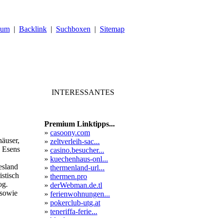
sum
|
Backlink
|
Suchboxen
|
Sitemap
INTERESSANTES
Premium Linktipps...
»
casoony.com
äuser,
»
zeltverleih-sac...
e Esens
»
casino.besucher...
»
kuechenhaus-onl...
esland
»
thermenland-url...
istisch
»
thermen.pro
og.
»
derWebman.de.tl
 sowie
»
ferienwohnungen...
»
pokerclub-utg.at
»
teneriffa-ferie...