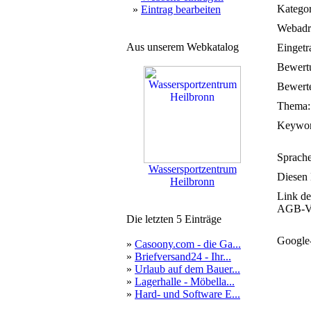
Kategor
»
Eintrag bearbeiten
Webadr
Aus unserem Webkatalog
Eingetr
Bewert
Bewerte
Thema:
Keywor
Sprache
Wassersportzentrum
Diesen 
Heilbronn
Link de
AGB-Ve
Die letzten 5 Einträge
Google
»
Casoony.com - die Ga...
»
Briefversand24 - Ihr...
»
Urlaub auf dem Bauer...
»
Lagerhalle - Möbella...
»
Hard- und Software E...