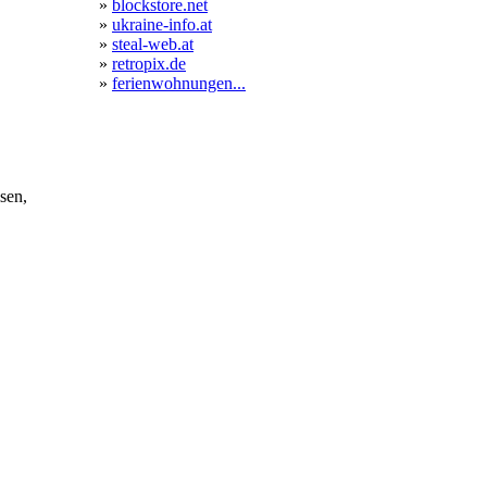
»
blockstore.net
»
ukraine-info.at
»
steal-web.at
»
retropix.de
»
ferienwohnungen...
sen,