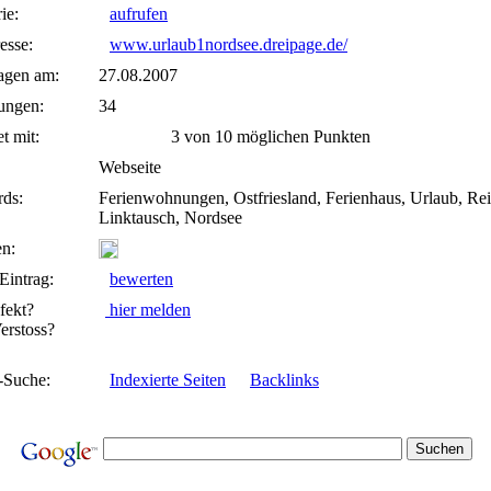
ie:
aufrufen
esse:
www.urlaub1nordsee.dreipage.de/
agen am:
27.08.2007
ungen:
34
t mit:
3 von 10 möglichen Punkten
Webseite
ds:
Ferienwohnungen, Ostfriesland, Ferienhaus, Urlaub, Rei
Linktausch, Nordsee
n:
Eintrag:
bewerten
fekt?
hier melden
rstoss?
-Suche:
Indexierte Seiten
Backlinks