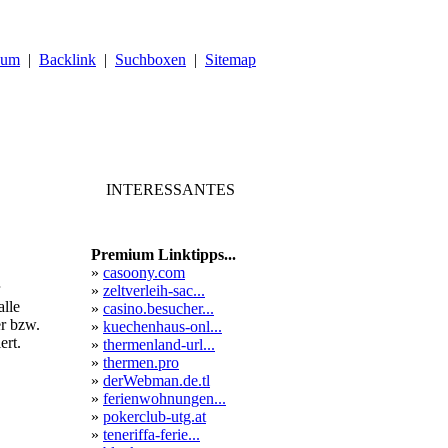
sum
|
Backlink
|
Suchboxen
|
Sitemap
INTERESSANTES
Premium Linktipps...
»
casoony.com
»
zeltverleih-sac...
alle
»
casino.besucher...
er bzw.
»
kuechenhaus-onl...
ert.
»
thermenland-url...
»
thermen.pro
»
derWebman.de.tl
»
ferienwohnungen...
»
pokerclub-utg.at
»
teneriffa-ferie...