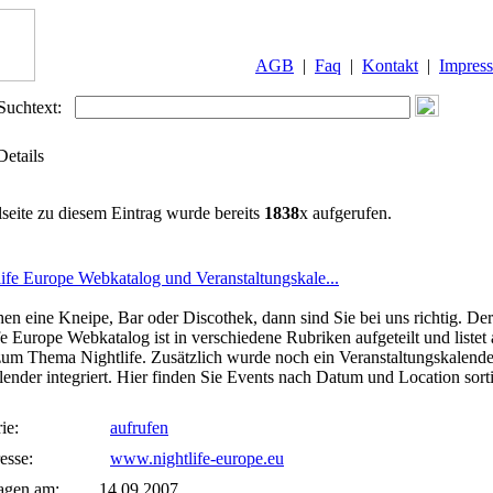
AGB
|
Faq
|
Kontakt
|
Impres
Suchtext:
Details
lseite zu diesem Eintrag wurde bereits
1838
x aufgerufen.
life Europe Webkatalog und Veranstaltungskale...
hen eine Kneipe, Bar oder Discothek, dann sind Sie bei uns richtig. Der
fe Europe Webkatalog ist in verschiedene Rubriken aufgeteilt und listet 
zum Thema Nightlife. Zusätzlich wurde noch ein Veranstaltungskalend
lender integriert. Hier finden Sie Events nach Datum und Location sorti
ie:
aufrufen
esse:
www.nightlife-europe.eu
agen am:
14.09.2007