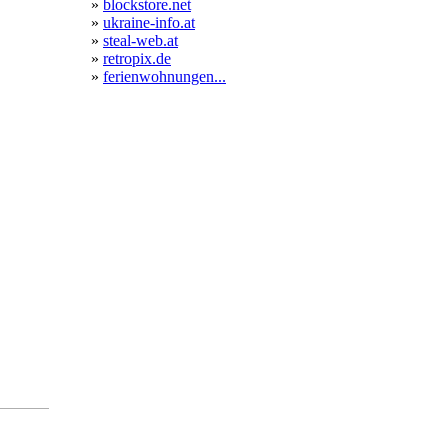
»
blockstore.net
»
ukraine-info.at
»
steal-web.at
»
retropix.de
»
ferienwohnungen...