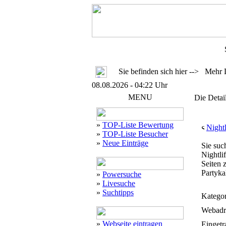
Sie befinden sich hier --> Mehr 
08.08.2026 - 04:22 Uhr
MENU
Die Detai
»
TOP-Liste Bewertung
Night
»
TOP-Liste Besucher
»
Neue Einträge
Sie suc
Nightli
Seiten 
Partyka
»
Powersuche
»
Livesuche
»
Suchtipps
Kategor
Webadr
»
Webseite eintragen
Eingetr