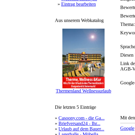
»
Eintrag bearbeiten
Bewert
Bewerte
Aus unserem Webkatalog
Thema:
Keywor
Sprache
Diesen 
Link de
AGB-Ve
Google
Thermenland Wellnessurlaub
Die letzten 5 Einträge
Mit den
»
Casoony.com - die Ga...
»
Briefversand24 - Ihr...
Google
»
Urlaub auf dem Bauer...
»
Lagerhalle - Möbella...