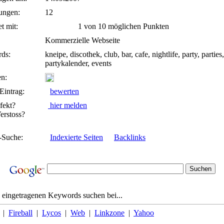
ungen:
12
t mit:
1 von 10 möglichen Punkten
Kommerzielle Webseite
ds:
kneipe, discothek, club, bar, cafe, nightlife, party, parties,
partykalender, events
n:
Eintrag:
bewerten
fekt?
hier melden
rstoss?
-Suche:
Indexierte Seiten
Backlinks
 eingetragenen Keywords suchen bei...
|
Fireball
|
Lycos
|
Web
|
Linkzone
|
Yahoo