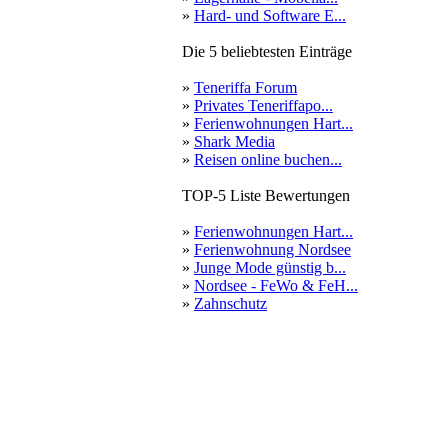
»
Hard- und Software E...
Die 5 beliebtesten Einträge
»
Teneriffa Forum
»
Privates Teneriffapo...
»
Ferienwohnungen Hart...
»
Shark Media
»
Reisen online buchen...
TOP-5 Liste Bewertungen
»
Ferienwohnungen Hart...
»
Ferienwohnung Nordsee
»
Junge Mode günstig b...
»
Nordsee - FeWo & FeH...
»
Zahnschutz