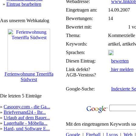
Webadresse:
www.linklot
»
Eintrag bearbeiten
Eingetragen am:
14.09.2007
Bewertungen:
14
Aus unserem Webkatalog
Bewertet mit:
1 von
Thema:
Kommerzielle
Keywords:
artikel, artike
Sprachen:
Diesen Eintrag:
bewerten
Link defekt?
hier melden
Ferienwohnung Teneriffa
AGB-Verstoss?
Südwest
Google-Suche:
Indexierte Se
Die letzten 5 Einträge
»
Casoony.com - die Ga...
»
Briefversand24 - Ihr...
»
Urlaub auf dem Bauer...
»
Lagerhalle - Möbella...
Mit den eingetragenen Keywords suc
»
Hard- und Software E...
Google
|
Fireball
|
Lycos
|
Web