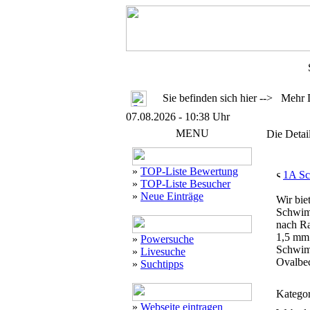
Sie befinden sich hier --> Mehr 
07.08.2026 - 10:38 Uhr
MENU
Die Detai
»
TOP-Liste Bewertung
1A S
»
TOP-Liste Besucher
»
Neue Einträge
Wir bie
Schwim
nach Ra
1,5 mm 
»
Powersuche
Schwim
»
Livesuche
Ovalbe
»
Suchtipps
Kategor
»
Webseite eintragen