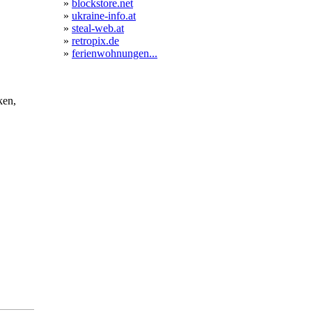
»
blockstore.net
»
ukraine-info.at
»
steal-web.at
»
retropix.de
»
ferienwohnungen...
ken,