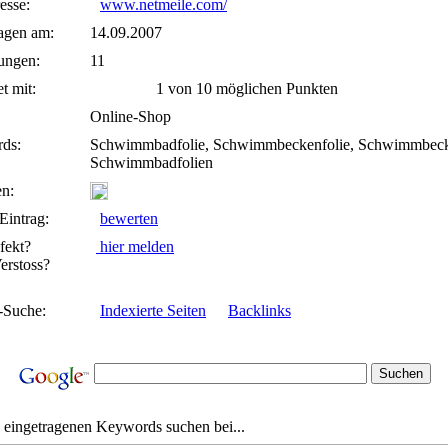
esse:
www.netmeile.com/
agen am:
14.09.2007
ungen:
11
t mit:
1 von 10 möglichen Punkten
Online-Shop
ds:
Schwimmbadfolie, Schwimmbeckenfolie, Schwimmbec
Schwimmbadfolien
n:
Eintrag:
bewerten
fekt?
hier melden
rstoss?
-Suche:
Indexierte Seiten
Backlinks
 eingetragenen Keywords suchen bei...