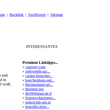
sum
|
Backlink
|
Suchboxen
|
Sitemap
INTERESSANTES
Premium Linktipps...
»
casoony.com
»
zeltverleih-sac...
n und
»
casino.besucher...
d in
»
kuechenhaus-onl...
d weiß.
»
thermenland-url...
»
thermen.pro
»
derWebman.de.tl
»
ferienwohnungen...
»
pokerclub-utg.at
»
teneriffa-ferie...