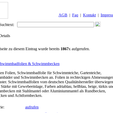
AGB
|
Faq
|
Kontakt
|
Impres
Suchtext:
Details
lseite zu diesem Eintrag wurde bereits
1867
x aufgerufen.
chwimmbadfolien & Schwimmbecken
ten Folien, Schwimmbadfolie für Schwimmteiche, Gartenteiche,
mbäder und Schwimmbecken an. Folien in rechteckigen Abmessunge
ster. Schwimmbadfolien vom deutschen Qualitätshersteller überwiegen
Stärke mit Gewebeeinlage, Farben adriablau, hellblau, beige, türkis un
mbecken mit Stahlmantel oder Aluminiummantel als Rundbecken,
cken und Achtformbecken.
ie:
aufrufen