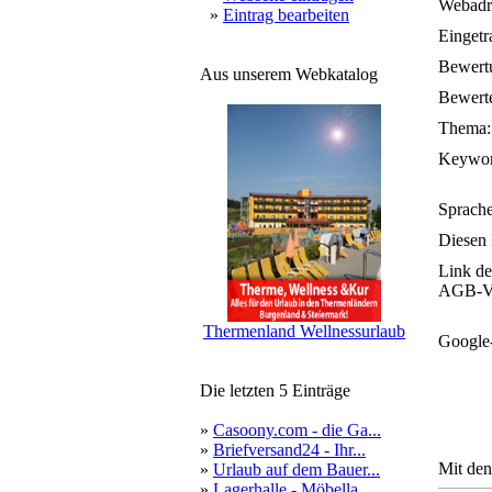
Webadr
»
Eintrag bearbeiten
Eingetr
Bewert
Aus unserem Webkatalog
Bewerte
Thema:
Keywor
Sprache
Diesen 
Link de
AGB-Ve
Thermenland Wellnessurlaub
Google
Die letzten 5 Einträge
»
Casoony.com - die Ga...
»
Briefversand24 - Ihr...
Mit den
»
Urlaub auf dem Bauer...
»
Lagerhalle - Möbella...