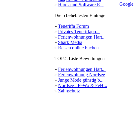
Google
»
Hard- und Software E...
Die 5 beliebtesten Einträge
»
Teneriffa Forum
»
Privates Teneriffapo...
»
Ferienwohnungen Hart...
»
Shark Media
»
Reisen online buchen...
TOP-5 Liste Bewertungen
»
Ferienwohnungen Hart...
»
Ferienwohnung Nordsee
»
Junge Mode günstig b...
»
Nordsee - FeWo & FeH...
»
Zahnschutz