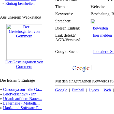
»
Eintrag bearbeiten
Thema:
Webseite
Keywords:
Beschalung, B
Aus unserem Webkatalog
Sprachen:
Diesen Eintrag:
bewerten
Link defekt?
hier melden
AGB-Verstoss?
Google-Suche:
Indexierte Se
Der Gesteinsgarten von
Gommern
Die letzten 5 Einträge
Mit den eingetragenen Keywords suc
»
Casoony.com - die Ga...
Google
|
Fireball
|
Lycos
|
Web
»
Briefversand24 - Ihr...
»
Urlaub auf dem Bauer...
»
Lagerhalle - Möbella...
»
Hard- und Software E...