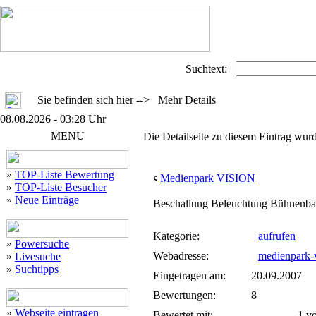
Suchtext:
Sie befinden sich hier --> Mehr Details
08.08.2026 - 03:28 Uhr
MENU
Die Detailseite zu diesem Eintrag wurd
»
TOP-Liste Bewertung
Medienpark VISION
»
TOP-Liste Besucher
»
Neue Einträge
Beschallung Beleuchtung Bühnenbau
Kategorie:
aufrufen
»
Powersuche
Webadresse:
medienpark-v
»
Livesuche
»
Suchtipps
Eingetragen am:
20.09.2007
Bewertungen:
8
»
Webseite eintragen
Bewertet mit:
1 von