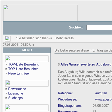
Suchtext:
Sie befinden sich hier --> Mehr Details
07.08.2026 - 06:50 Uhr
MENU
Die Detailseite zu diesem Eintrag wurd
»
TOP-Liste Bewertung
Alles Wissenswerte zu Augsburg
»
TOP-Liste Besucher
Das Augsburg-Wiki sammelt als umfas
»
Neue Einträge
Jeder kann sein eigenes Wissen zu di
kostenloses Nachschlagewerk zu Aug
aktuellen Stand ist und alle Bereich
»
Powersuche
»
Kategorie:
aufrufen
Livesuche
»
Suchtipps
Webadresse:
www.augsbu
Eingetragen am:
07.06.2007
Bewertungen:
17