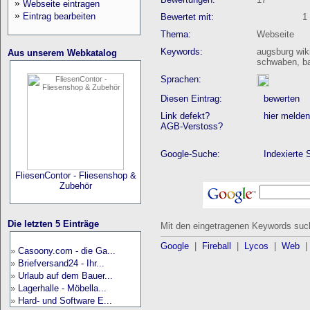
»
Webseite eintragen
»
Eintrag bearbeiten
Bewertet mit:
1 v
Thema:
Webseite
Keywords:
augsburg wiki,
Aus unserem Webkatalog
schwaben, b
Sprachen:
Diesen Eintrag:
bewerten
Link defekt?
hier melden
AGB-Verstoss?
Google-Suche:
Indexierte 
FliesenContor - Fliesenshop &
Zubehör
Die letzten 5 Einträge
Mit den eingetragenen Keywords such
Google
|
Fireball
|
Lycos
|
Web
»
Casoony.com - die Ga...
»
Briefversand24 - Ihr...
»
Urlaub auf dem Bauer...
»
Lagerhalle - Möbella...
»
Hard- und Software E...