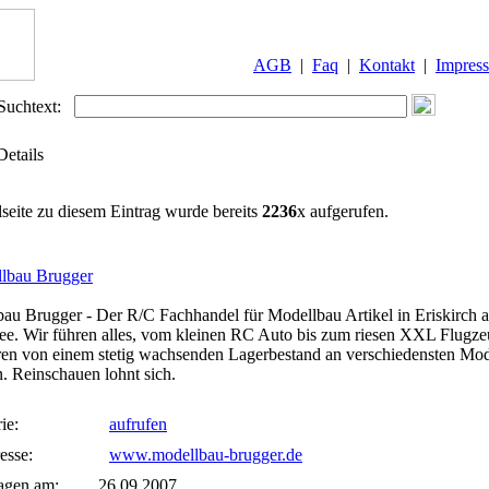
AGB
|
Faq
|
Kontakt
|
Impres
Suchtext:
Details
lseite zu diesem Eintrag wurde bereits
2236
x aufgerufen.
lbau Brugger
au Brugger - Der R/C Fachhandel für Modellbau Artikel in Eriskirch 
e. Wir führen alles, vom kleinen RC Auto bis zum riesen XXL Flugze
eren von einem stetig wachsenden Lagerbestand an verschiedensten Mod
n. Reinschauen lohnt sich.
ie:
aufrufen
esse:
www.modellbau-brugger.de
agen am:
26.09.2007