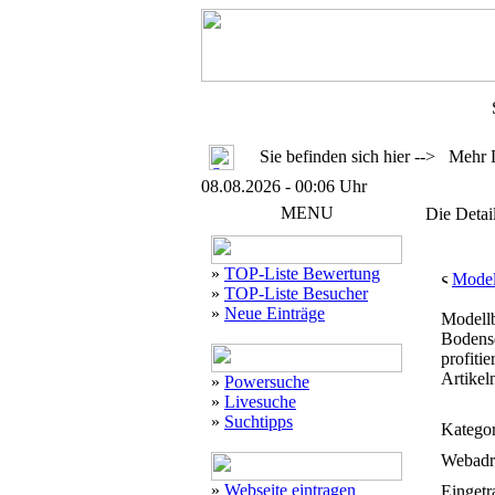
Sie befinden sich hier --> Mehr 
08.08.2026 - 00:06 Uhr
MENU
Die Detai
»
TOP-Liste Bewertung
Model
»
TOP-Liste Besucher
»
Neue Einträge
Modellb
Bodense
profiti
Artikel
»
Powersuche
»
Livesuche
»
Suchtipps
Kategor
Webadr
»
Webseite eintragen
Eingetr