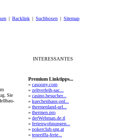
sum
|
Backlink
|
Suchboxen
|
Sitemap
INTERESSANTES
Premium Linktipps...
»
casoony.com
am
»
zeltverleih-sac...
ug. Sie
»
casino.besucher...
ellbau-
»
kuechenhaus-onl...
»
thermenland-url...
»
thermen.pro
»
derWebman.de.tl
»
ferienwohnungen...
»
pokerclub-utg.at
»
teneriffa-ferie...