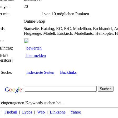
ungen:
20
t mit:
1 von 10 möglichen Punkten
Online-Shop
ds:
Startseite, Katalog, RC, R/C, Modellbau, Fachhandel, A
Flugzeuge, Modell, Eriskirch, Modellauto, Helikopter, He
n:
Eintrag:
bewerten
fekt?
hier melden
rstoss?
-Suche:
Indexierte Seiten
Backlinks
 eingetragenen Keywords suchen bei...
|
Fireball
|
Lycos
|
Web
|
Linkzone
|
Yahoo