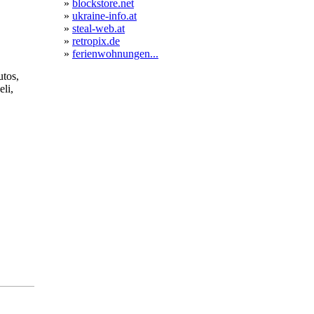
»
blockstore.net
»
ukraine-info.at
»
steal-web.at
»
retropix.de
»
ferienwohnungen...
utos,
li,