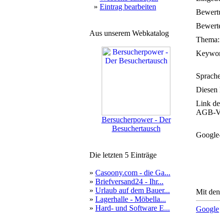
»
Eintrag bearbeiten
Bewert
Bewerte
Aus unserem Webkatalog
Thema:
Keywor
Sprache
Diesen 
Link de
AGB-Ve
Bersucherpower - Der
Besuchertausch
Google
Die letzten 5 Einträge
»
Casoony.com - die Ga...
»
Briefversand24 - Ihr...
»
Urlaub auf dem Bauer...
Mit den
»
Lagerhalle - Möbella...
»
Hard- und Software E...
Google