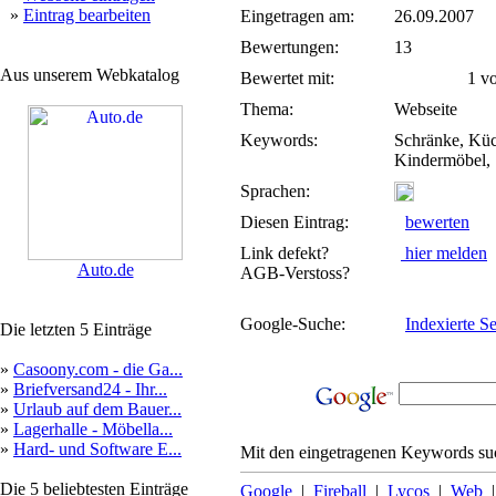
»
Eintrag bearbeiten
Eingetragen am:
26.09.2007
Bewertungen:
13
Aus unserem Webkatalog
Bewertet mit:
1 von
Thema:
Webseite
Keywords:
Schränke, Küc
Kindermöbel,
Sprachen:
Diesen Eintrag:
bewerten
Link defekt?
hier melden
Auto.de
AGB-Verstoss?
Google-Suche:
Indexierte Se
Die letzten 5 Einträge
»
Casoony.com - die Ga...
»
Briefversand24 - Ihr...
»
Urlaub auf dem Bauer...
»
Lagerhalle - Möbella...
»
Hard- und Software E...
Mit den eingetragenen Keywords suc
Die 5 beliebtesten Einträge
Google
|
Fireball
|
Lycos
|
Web