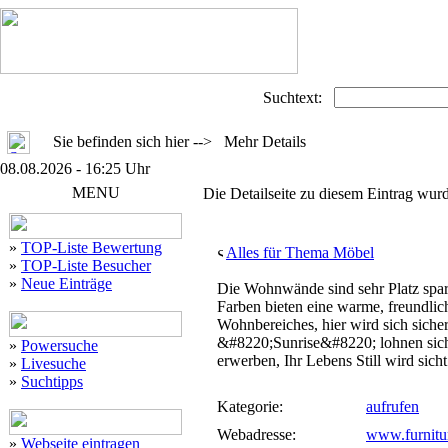
Suchtext:
Sie befinden sich hier --> Mehr Details
08.08.2026 - 16:25 Uhr
MENU
Die Detailseite zu diesem Eintrag wurd
»
TOP-Liste Bewertung
Alles für Thema Möbel
»
TOP-Liste Besucher
»
Neue Einträge
Die Wohnwände sind sehr Platz spa
Farben bieten eine warme, freundlic
Wohnbereiches, hier wird sich sich
&#8220;Sunrise&#8220; lohnen sich
»
Powersuche
erwerben, Ihr Lebens Still wird sicht
»
Livesuche
»
Suchtipps
Kategorie:
aufrufen
Webadresse:
www.furnitu
»
Webseite eintragen