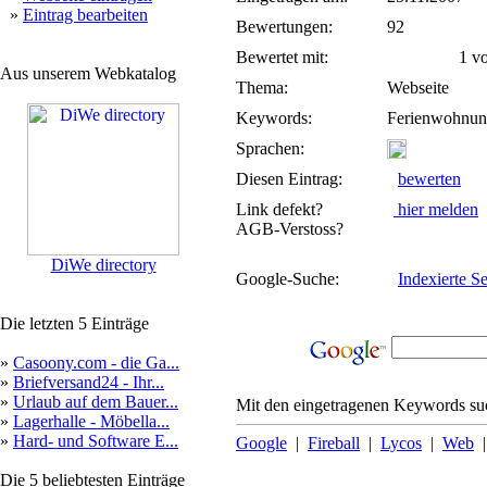
»
Eintrag bearbeiten
Bewertungen:
92
Bewertet mit:
1 von
Aus unserem Webkatalog
Thema:
Webseite
Keywords:
Ferienwohnung
Sprachen:
Diesen Eintrag:
bewerten
Link defekt?
hier melden
AGB-Verstoss?
DiWe directory
Google-Suche:
Indexierte Se
Die letzten 5 Einträge
»
Casoony.com - die Ga...
»
Briefversand24 - Ihr...
»
Urlaub auf dem Bauer...
Mit den eingetragenen Keywords suc
»
Lagerhalle - Möbella...
»
Hard- und Software E...
Google
|
Fireball
|
Lycos
|
Web
Die 5 beliebtesten Einträge