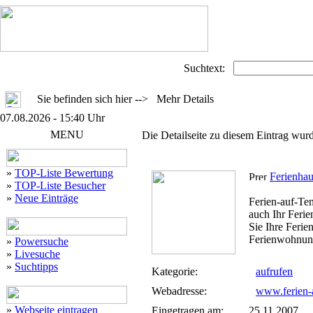
Suchtext:
Sie befinden sich hier --> Mehr Details
07.08.2026 - 15:40 Uhr
MENU
Die Detailseite zu diesem Eintrag wurd
»
TOP-Liste Bewertung
Ferienhau
»
TOP-Liste Besucher
»
Neue Einträge
Ferien-auf-Ten
auch Ihr Ferie
Sie Ihre Ferie
Ferienwohnung
»
Powersuche
»
Livesuche
»
Suchtipps
Kategorie:
aufrufen
Webadresse:
www.ferien-a
»
Webseite eintragen
Eingetragen am:
25.11.2007