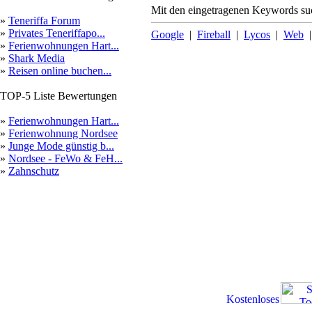
Mit den eingetragenen Keywords suc
»
Teneriffa Forum
»
Privates Teneriffapo...
Google
|
Fireball
|
Lycos
|
Web
»
Ferienwohnungen Hart...
»
Shark Media
»
Reisen online buchen...
TOP-5 Liste Bewertungen
»
Ferienwohnungen Hart...
»
Ferienwohnung Nordsee
»
Junge Mode günstig b...
»
Nordsee - FeWo & FeH...
»
Zahnschutz