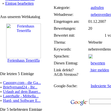
»
Eintrag bearbeiten
Kategorie:
aufrufen
Webadresse:
nebenverdien
Aus unserem Webkatalog
Eingetragen am:
01.12.2007
Bewertungen:
20
Bewertet mit:
1 von
Thema:
Webseite
Keywords:
nebenverdiens
Sprachen:
Ferienhaus Teneriffa
Diesen Eintrag:
bewerten
Link defekt?
hier melden
Die letzten 5 Einträge
AGB-Verstoss?
»
Casoony.com - die Ga...
Google-Suche:
Indexierte Se
»
Briefversand24 - Ihr...
»
Urlaub auf dem Bauer...
»
Lagerhalle - Möbella...
»
Hard- und Software E...
Die 5 beliebtesten Einträge