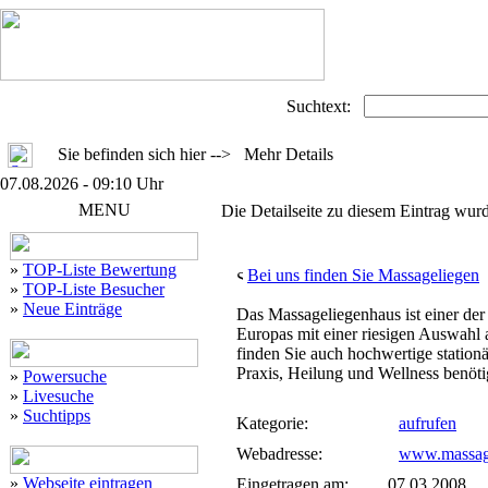
Suchtext:
Sie befinden sich hier --> Mehr Details
07.08.2026 - 09:10 Uhr
MENU
Die Detailseite zu diesem Eintrag wurd
»
TOP-Liste Bewertung
Bei uns finden Sie Massageliegen
»
TOP-Liste Besucher
»
Neue Einträge
Das Massageliegenhaus ist einer de
Europas mit einer riesigen Auswahl
finden Sie auch hochwertige stationä
Praxis, Heilung und Wellness benöti
»
Powersuche
»
Livesuche
»
Suchtipps
Kategorie:
aufrufen
Webadresse:
www.massage
»
Webseite eintragen
Eingetragen am:
07.03.2008