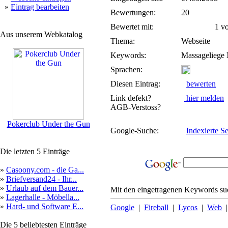
»
Eintrag bearbeiten
Bewertungen:
20
Bewertet mit:
1 von
Aus unserem Webkatalog
Thema:
Webseite
Keywords:
Massageliege 
Sprachen:
Diesen Eintrag:
bewerten
Link defekt?
hier melden
AGB-Verstoss?
Pokerclub Under the Gun
Google-Suche:
Indexierte Se
Die letzten 5 Einträge
»
Casoony.com - die Ga...
»
Briefversand24 - Ihr...
»
Urlaub auf dem Bauer...
Mit den eingetragenen Keywords suc
»
Lagerhalle - Möbella...
»
Hard- und Software E...
Google
|
Fireball
|
Lycos
|
Web
Die 5 beliebtesten Einträge