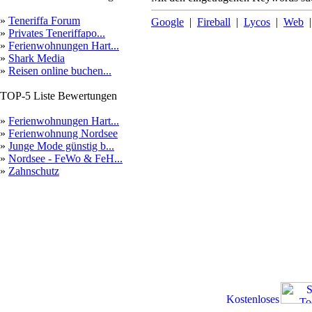
»
Teneriffa Forum
Google
|
Fireball
|
Lycos
|
Web
»
Privates Teneriffapo...
»
Ferienwohnungen Hart...
»
Shark Media
»
Reisen online buchen...
TOP-5 Liste Bewertungen
»
Ferienwohnungen Hart...
»
Ferienwohnung Nordsee
»
Junge Mode günstig b...
»
Nordsee - FeWo & FeH...
»
Zahnschutz