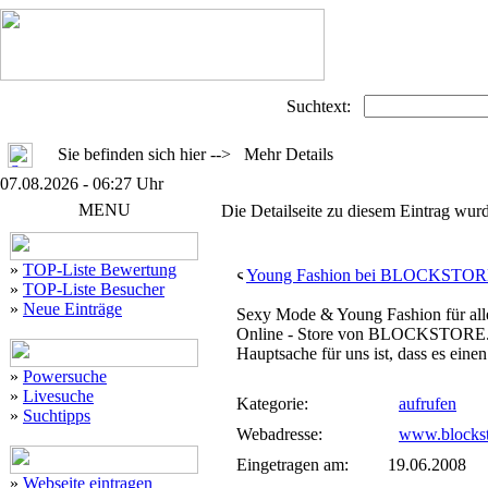
Suchtext:
Sie befinden sich hier --> Mehr Details
07.08.2026 - 06:27 Uhr
MENU
Die Detailseite zu diesem Eintrag wurd
»
TOP-Liste Bewertung
Young Fashion bei BLOCKSTO
»
TOP-Liste Besucher
»
Neue Einträge
Sexy Mode & Young Fashion für all
Online - Store von BLOCKSTORE.NET
Hauptsache für uns ist, dass es eine
»
Powersuche
»
Livesuche
Kategorie:
aufrufen
»
Suchtipps
Webadresse:
www.blockst
Eingetragen am:
19.06.2008
»
Webseite eintragen