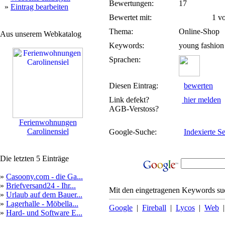
Bewertungen:
17
»
Eintrag bearbeiten
Bewertet mit:
1 von
Thema:
Online-Shop
Aus unserem Webkatalog
Keywords:
young fashion 
Sprachen:
Diesen Eintrag:
bewerten
Link defekt?
hier melden
AGB-Verstoss?
Ferienwohnungen
Carolinensiel
Google-Suche:
Indexierte Se
Die letzten 5 Einträge
»
Casoony.com - die Ga...
»
Briefversand24 - Ihr...
Mit den eingetragenen Keywords suc
»
Urlaub auf dem Bauer...
»
Lagerhalle - Möbella...
Google
|
Fireball
|
Lycos
|
Web
»
Hard- und Software E...