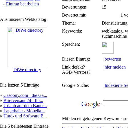
»
Eintrag bearbeiten
Bewertungen:
15
Bewertet mit:
1 von
Aus unserem Webkatalog
Thema:
Dienstleistung
Keywords:
webkatalog, we
suchmaschine
Sprachen:
Diesen Eintrag:
bewerten
Link defekt?
hier melden
DiWe directory
AGB-Verstoss?
Die letzten 5 Einträge
Google-Suche:
Indexierte Se
»
Casoony.com - die Ga...
»
Briefversand24 - Ihr...
»
Urlaub auf dem Bauer...
»
Lagerhalle - Möbella...
»
Hard- und Software E...
Mit den eingetragenen Keywords suc
Die 5 beliebtesten Einträge