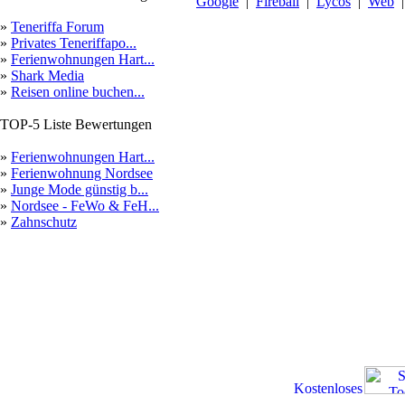
Google
|
Fireball
|
Lycos
|
Web
»
Teneriffa Forum
»
Privates Teneriffapo...
»
Ferienwohnungen Hart...
»
Shark Media
»
Reisen online buchen...
TOP-5 Liste Bewertungen
»
Ferienwohnungen Hart...
»
Ferienwohnung Nordsee
»
Junge Mode günstig b...
»
Nordsee - FeWo & FeH...
»
Zahnschutz