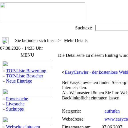
Suchtext:
Sie befinden sich hier --> Mehr Details
07.08.2026 - 14:33 Uhr
MENU
Die Detailseite zu diesem Eintrag wurd
»
TOP-Liste Bewertung
EasyCrawler - der kostenlose Web
»
TOP-Liste Besucher
»
Neue Einträge
Bei EasyCrawler.eu finden Sie sorgfä
Internetseiten.
Als Webmaster können Sie Ihre Web
Backlinkpflicht eintragen lassen.
»
Powersuche
»
Livesuche
»
Suchtipps
Kategorie:
aufrufen
Webadresse:
www.easycra
»
Webseite eintragen
Eingetragen am:
07.06.2007