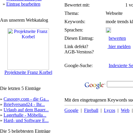
»
Eintrag bearbeiten
Bewertet mit:
1 von
Thema:
Webseite
Aus unserem Webkatalog
Keywords:
mode trends k
Sprachen:
Diesen Eintrag:
bewerten
Link defekt?
hier melden
AGB-Verstoss?
Google-Suche:
Indexierte Se
Projektseite Franz Korbel
Die letzten 5 Einträge
»
Casoony.com - die Ga...
Mit den eingetragenen Keywords suc
»
Briefversand24 - Ihr...
»
Urlaub auf dem Bauer...
Google
|
Fireball
|
Lycos
|
Web
»
Lagerhalle - Möbella...
»
Hard- und Software E...
Die 5 beliebtesten Einträge