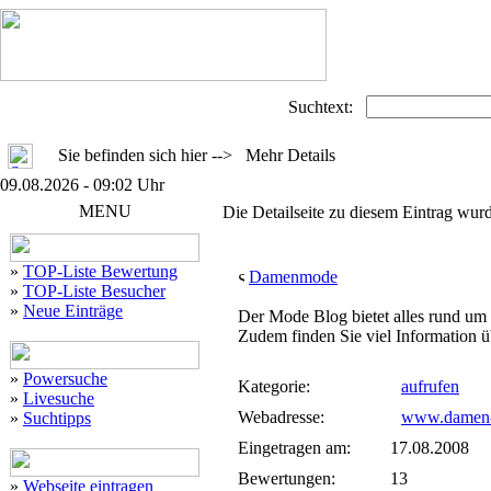
Suchtext:
Sie befinden sich hier --> Mehr Details
09.08.2026 - 09:02 Uhr
MENU
Die Detailseite zu diesem Eintrag wurd
»
TOP-Liste Bewertung
Damenmode
»
TOP-Liste Besucher
»
Neue Einträge
Der Mode Blog bietet alles rund u
Zudem finden Sie viel Information ü
»
Powersuche
Kategorie:
aufrufen
»
Livesuche
Webadresse:
www.damen-
»
Suchtipps
Eingetragen am:
17.08.2008
Bewertungen:
13
»
Webseite eintragen