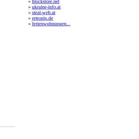
»
blockstore.net
»
ukraine-info.at
»
steal-web.at
»
retropix.de
»
ferienwohnungen...