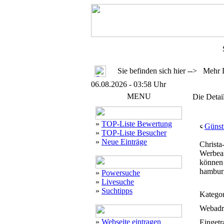
Sie befinden sich hier --> Mehr 
06.08.2026 - 03:58 Uhr
MENU
Die Detai
»
TOP-Liste Bewertung
Günst
»
TOP-Liste Besucher
»
Neue Einträge
Christa
Werbear
können 
hamburg
»
Powersuche
»
Livesuche
»
Suchtipps
Kategor
Webadr
»
Webseite eintragen
Eingetr