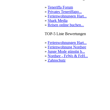
»
Teneriffa Forum
»
Privates Teneriffapo...
»
Ferienwohnungen Hart...
»
Shark Media
»
Reisen online buchen...
TOP-5 Liste Bewertungen
»
Ferienwohnungen Hart...
»
Ferienwohnung Nordsee
»
Junge Mode günstig b...
»
Nordsee - FeWo & FeH...
»
Zahnschutz