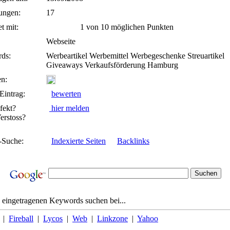
ungen:
17
t mit:
1 von 10 möglichen Punkten
Webseite
ds:
Werbeartikel Werbemittel Werbegeschenke Streuartikel
Giveaways Verkaufsförderung Hamburg
n:
Eintrag:
bewerten
fekt?
hier melden
rstoss?
-Suche:
Indexierte Seiten
Backlinks
 eingetragenen Keywords suchen bei...
|
Fireball
|
Lycos
|
Web
|
Linkzone
|
Yahoo