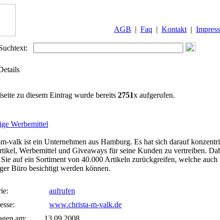
AGB
|
Faq
|
Kontakt
|
Impres
Suchtext:
Details
lseite zu diesem Eintrag wurde bereits
2751
x aufgerufen.
ige Werbemittel
-m-valk ist ein Unternehmen aus Hamburg. Es hat sich darauf konzentri
tikel, Werbemittel und Giveaways für seine Kunden zu vertreiben. Da
Sie auf ein Sortiment von 40.000 Artikeln zurückgreifen, welche auch
er Büro besichtigt werden können.
ie:
aufrufen
esse:
www.christa-m-valk.de
agen am:
13.09.2008