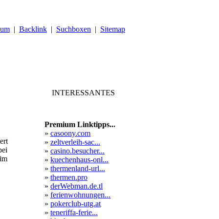
sum
|
Backlink
|
Suchboxen
|
Sitemap
INTERESSANTES
Premium Linktipps...
»
casoony.com
ert
»
zeltverleih-sac...
bei
»
casino.besucher...
 im
»
kuechenhaus-onl...
»
thermenland-url...
»
thermen.pro
»
derWebman.de.tl
»
ferienwohnungen...
»
pokerclub-utg.at
»
teneriffa-ferie...