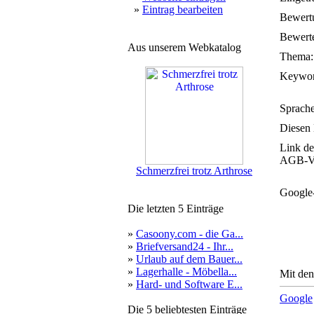
»
Eintrag bearbeiten
Bewert
Bewerte
Aus unserem Webkatalog
Thema:
Keywor
Sprache
Diesen 
Link de
AGB-Ve
Schmerzfrei trotz Arthrose
Google
Die letzten 5 Einträge
»
Casoony.com - die Ga...
»
Briefversand24 - Ihr...
»
Urlaub auf dem Bauer...
»
Lagerhalle - Möbella...
Mit den
»
Hard- und Software E...
Google
Die 5 beliebtesten Einträge