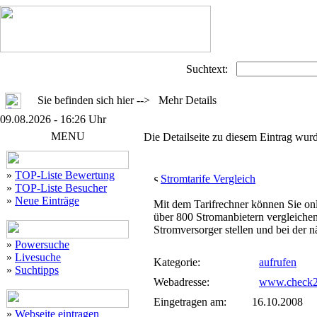
Suchtext:
Sie befinden sich hier --> Mehr Details
09.08.2026 - 16:26 Uhr
MENU
Die Detailseite zu diesem Eintrag wurd
»
TOP-Liste Bewertung
Stromtarife Vergleich
»
TOP-Liste Besucher
»
Neue Einträge
Mit dem Tarifrechner können Sie on
über 800 Stromanbietern vergleiche
Stromversorger stellen und bei der 
»
Powersuche
»
Livesuche
Kategorie:
aufrufen
»
Suchtipps
Webadresse:
www.check2
Eingetragen am:
16.10.2008
»
Webseite eintragen