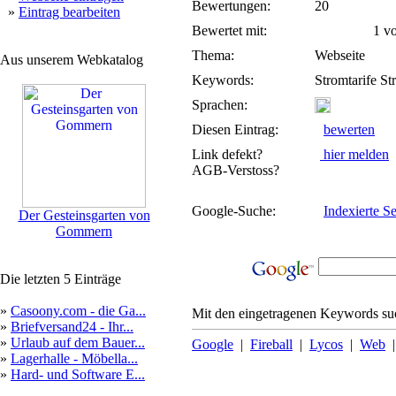
Bewertungen:
20
»
Eintrag bearbeiten
Bewertet mit:
1 von
Thema:
Webseite
Aus unserem Webkatalog
Keywords:
Stromtarife St
Sprachen:
Diesen Eintrag:
bewerten
Link defekt?
hier melden
AGB-Verstoss?
Google-Suche:
Indexierte Se
Der Gesteinsgarten von
Gommern
Die letzten 5 Einträge
»
Casoony.com - die Ga...
Mit den eingetragenen Keywords suc
»
Briefversand24 - Ihr...
»
Urlaub auf dem Bauer...
Google
|
Fireball
|
Lycos
|
Web
»
Lagerhalle - Möbella...
»
Hard- und Software E...