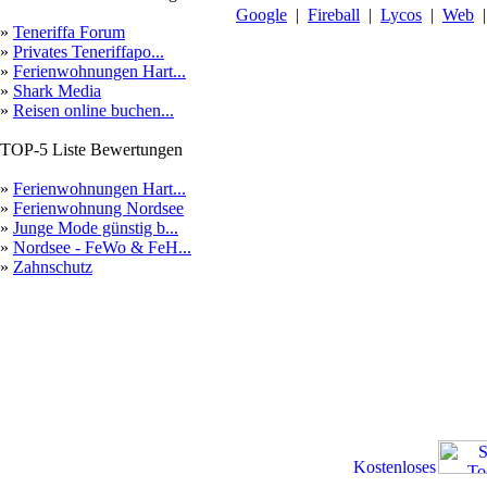
Google
|
Fireball
|
Lycos
|
Web
»
Teneriffa Forum
»
Privates Teneriffapo...
»
Ferienwohnungen Hart...
»
Shark Media
»
Reisen online buchen...
TOP-5 Liste Bewertungen
»
Ferienwohnungen Hart...
»
Ferienwohnung Nordsee
»
Junge Mode günstig b...
»
Nordsee - FeWo & FeH...
»
Zahnschutz