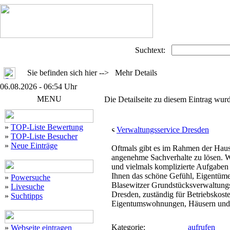
Suchtext:
Sie befinden sich hier --> Mehr Details
06.08.2026 - 06:54 Uhr
MENU
Die Detailseite zu diesem Eintrag wurd
»
TOP-Liste Bewertung
Verwaltungsservice Dresden
»
TOP-Liste Besucher
»
Neue Einträge
Oftmals gibt es im Rahmen der Hausb
angenehme Sachverhalte zu lösen. Wir
und vielmals komplizierte Aufgaben
Ihnen das schöne Gefühl, Eigentüme
»
Powersuche
Blasewitzer Grundstücksverwaltungs
»
Livesuche
Dresden, zuständig für Betriebskos
»
Suchtipps
Eigentumswohnungen, Häusern und
Kategorie:
aufrufen
»
Webseite eintragen