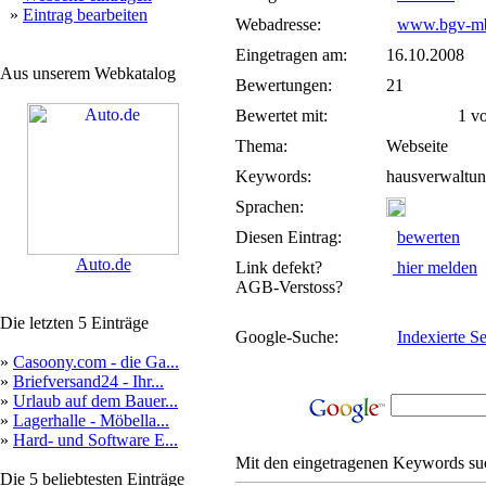
»
Eintrag bearbeiten
Webadresse:
www.bgv-m
Eingetragen am:
16.10.2008
Aus unserem Webkatalog
Bewertungen:
21
Bewertet mit:
1 von
Thema:
Webseite
Keywords:
hausverwaltun
Sprachen:
Diesen Eintrag:
bewerten
Auto.de
Link defekt?
hier melden
AGB-Verstoss?
Die letzten 5 Einträge
Google-Suche:
Indexierte Se
»
Casoony.com - die Ga...
»
Briefversand24 - Ihr...
»
Urlaub auf dem Bauer...
»
Lagerhalle - Möbella...
»
Hard- und Software E...
Mit den eingetragenen Keywords suc
Die 5 beliebtesten Einträge