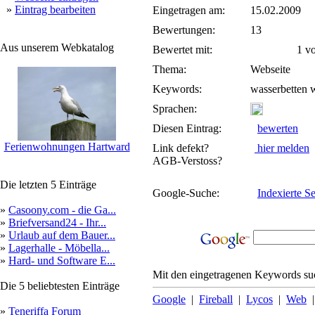
»
Eintrag bearbeiten
Eingetragen am:
15.02.2009
Bewertungen:
13
Aus unserem Webkatalog
Bewertet mit:
1 von
Thema:
Webseite
Keywords:
wasserbetten w
Sprachen:
Diesen Eintrag:
bewerten
Ferienwohnungen Hartward
Link defekt?
hier melden
AGB-Verstoss?
Die letzten 5 Einträge
Google-Suche:
Indexierte Se
»
Casoony.com - die Ga...
»
Briefversand24 - Ihr...
»
Urlaub auf dem Bauer...
»
Lagerhalle - Möbella...
»
Hard- und Software E...
Mit den eingetragenen Keywords suc
Die 5 beliebtesten Einträge
Google
|
Fireball
|
Lycos
|
Web
»
Teneriffa Forum