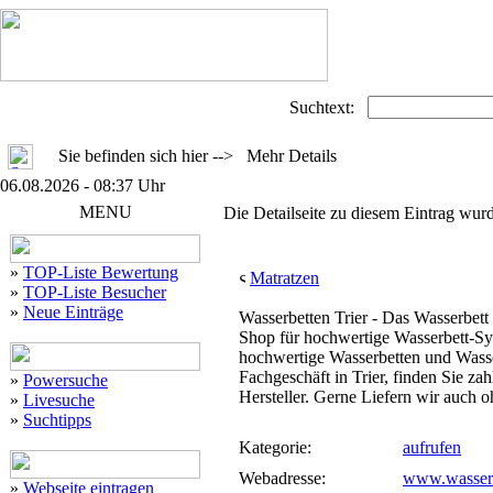
Suchtext:
Sie befinden sich hier --> Mehr Details
06.08.2026 - 08:37 Uhr
MENU
Die Detailseite zu diesem Eintrag wurd
»
TOP-Liste Bewertung
Matratzen
»
TOP-Liste Besucher
»
Neue Einträge
Wasserbetten Trier - Das Wasserbet
Shop für hochwertige Wasserbett-Sy
hochwertige Wasserbetten und Wasse
Fachgeschäft in Trier, finden Sie z
»
Powersuche
Hersteller. Gerne Liefern wir auch 
»
Livesuche
»
Suchtipps
Kategorie:
aufrufen
Webadresse:
www.wasserb
»
Webseite eintragen