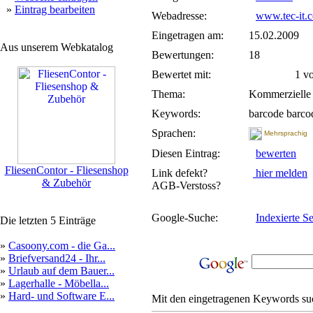
»
Eintrag bearbeiten
Webadresse:
www.tec-it.
Eingetragen am:
15.02.2009
Aus unserem Webkatalog
Bewertungen:
18
Bewertet mit:
1 von
Thema:
Kommerzielle
Keywords:
barcode barcod
Sprachen:
Mehrsprachig
Diesen Eintrag:
bewerten
FliesenContor - Fliesenshop
Link defekt?
hier melden
& Zubehör
AGB-Verstoss?
Google-Suche:
Indexierte Se
Die letzten 5 Einträge
»
Casoony.com - die Ga...
»
Briefversand24 - Ihr...
»
Urlaub auf dem Bauer...
»
Lagerhalle - Möbella...
»
Hard- und Software E...
Mit den eingetragenen Keywords suc