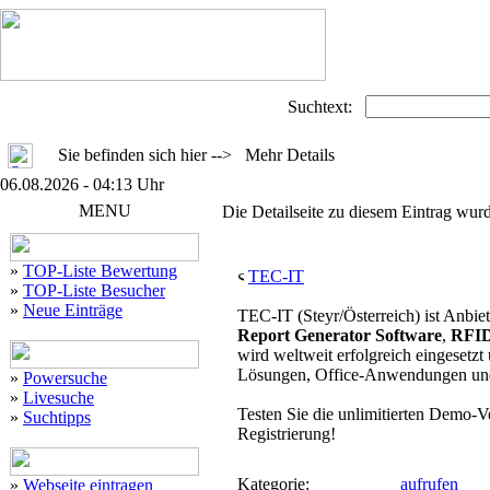
Suchtext:
Sie befinden sich hier --> Mehr Details
06.08.2026 - 04:13 Uhr
MENU
Die Detailseite zu diesem Eintrag wurd
»
TOP-Liste Bewertung
TEC-IT
»
TOP-Liste Besucher
»
Neue Einträge
TEC-IT (Steyr/Österreich) ist Anbie
Report Generator Software
,
RFI
wird weltweit erfolgreich eingesetzt
Lösungen, Office-Anwendungen un
»
Powersuche
»
Livesuche
Testen Sie die unlimitierten Demo-
»
Suchtipps
Registrierung!
Kategorie:
aufrufen
»
Webseite eintragen