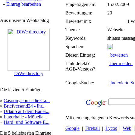
»
Eintrag bearbeiten
Eingetragen am:
15.02.2009
Bewertungen:
20
Aus unserem Webkatalog
Bewertet mit:
1 von
Thema:
Webseite
Keywords:
shiatsu massag
Sprachen:
Diesen Eintrag:
bewerten
Link defekt?
hier melden
AGB-Verstoss?
DiWe directory
Google-Suche:
Indexierte Se
Die letzten 5 Einträge
»
Casoony.com - die Ga...
»
Briefversand24 - Ihr...
»
Urlaub auf dem Bauer...
»
Lagerhalle - Möbella...
Mit den eingetragenen Keywords suc
»
Hard- und Software E...
Google
|
Fireball
|
Lycos
|
Web
Die 5 beliebtesten Einträge