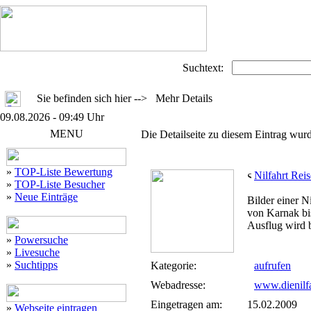
Suchtext:
Sie befinden sich hier --> Mehr Details
09.08.2026 - 09:49 Uhr
MENU
Die Detailseite zu diesem Eintrag wurd
»
TOP-Liste Bewertung
Nilfahrt Rei
»
TOP-Liste Besucher
»
Neue Einträge
Bilder einer N
von Karnak bi
Ausflug wird b
»
Powersuche
»
Livesuche
»
Suchtipps
Kategorie:
aufrufen
Webadresse:
www.dienilfa
Eingetragen am:
15.02.2009
»
Webseite eintragen