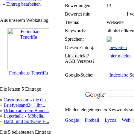
»
Eintrag bearbeiten
Bewertungen:
13
Bewertet mit:
1 von
Aus unserem Webkatalog
Thema:
Webseite
Keywords:
nilfahrt nilkr
Sprachen:
Diesen Eintrag:
bewerten
Link defekt?
hier melden
AGB-Verstoss?
Ferienhaus Teneriffa
Google-Suche:
Indexierte Se
Die letzten 5 Einträge
»
Casoony.com - die Ga...
»
Briefversand24 - Ihr...
Mit den eingetragenen Keywords suc
»
Urlaub auf dem Bauer...
»
Lagerhalle - Möbella...
Google
|
Fireball
|
Lycos
|
Web
»
Hard- und Software E...
Die 5 beliebtesten Einträge