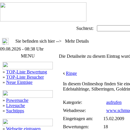
Suchtext:
Sie befinden sich hier --> Mehr Details
09.08.2026 - 08:38 Uhr
MENU
Die Detailseite zu diesem Eintrag wurd
»
TOP-Liste Bewertung
Ringe
»
TOP-Liste Besucher
»
Neue Einträge
In diesem Onlineshop finden Sie e
Edelstahlringe, Silberringen, Goldrin
»
Powersuche
Kategorie:
aufrufen
»
Livesuche
Webadresse:
www.schmuck
»
Suchtipps
Eingetragen am:
15.02.2009
Bewertungen:
18
»
Webseite eintragen