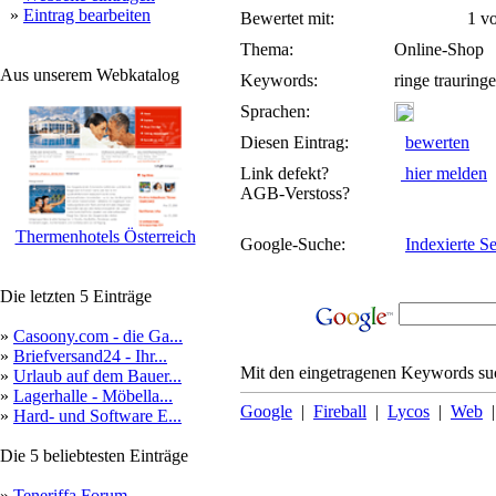
»
Eintrag bearbeiten
Bewertet mit:
1 von
Thema:
Online-Shop
Aus unserem Webkatalog
Keywords:
ringe trauringe
Sprachen:
Diesen Eintrag:
bewerten
Link defekt?
hier melden
AGB-Verstoss?
Thermenhotels Österreich
Google-Suche:
Indexierte Se
Die letzten 5 Einträge
»
Casoony.com - die Ga...
»
Briefversand24 - Ihr...
Mit den eingetragenen Keywords suc
»
Urlaub auf dem Bauer...
»
Lagerhalle - Möbella...
Google
|
Fireball
|
Lycos
|
Web
»
Hard- und Software E...
Die 5 beliebtesten Einträge
»
Teneriffa Forum