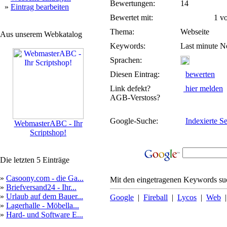
Bewertungen:
14
»
Eintrag bearbeiten
Bewertet mit:
1 von
Thema:
Webseite
Aus unserem Webkatalog
Keywords:
Last minute N
Sprachen:
Diesen Eintrag:
bewerten
Link defekt?
hier melden
AGB-Verstoss?
Google-Suche:
Indexierte Se
WebmasterABC - Ihr
Scriptshop!
Die letzten 5 Einträge
»
Casoony.com - die Ga...
Mit den eingetragenen Keywords suc
»
Briefversand24 - Ihr...
»
Urlaub auf dem Bauer...
Google
|
Fireball
|
Lycos
|
Web
»
Lagerhalle - Möbella...
»
Hard- und Software E...