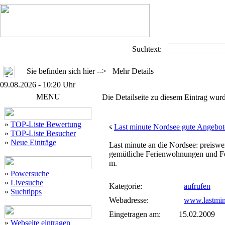
Suchtext:
Sie befinden sich hier --> Mehr Details
09.08.2026 - 10:20 Uhr
MENU
Die Detailseite zu diesem Eintrag wurd
»
TOP-Liste Bewertung
Last minute Nordsee gute Angebot
»
TOP-Liste Besucher
»
Neue Einträge
Last minute an die Nordsee: preiswe
gemütliche Ferienwohnungen und Fe
m.
»
Powersuche
»
Livesuche
Kategorie:
aufrufen
»
Suchtipps
Webadresse:
www.lastmin
Eingetragen am:
15.02.2009
»
Webseite eintragen