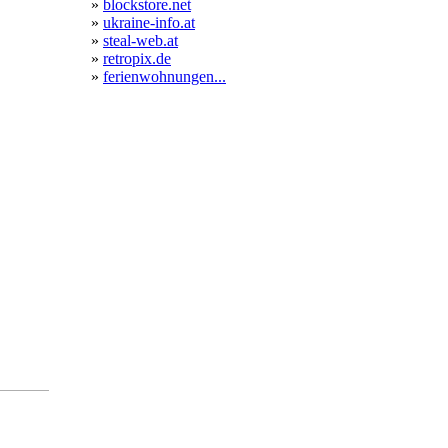
»
blockstore.net
»
ukraine-info.at
»
steal-web.at
»
retropix.de
»
ferienwohnungen...