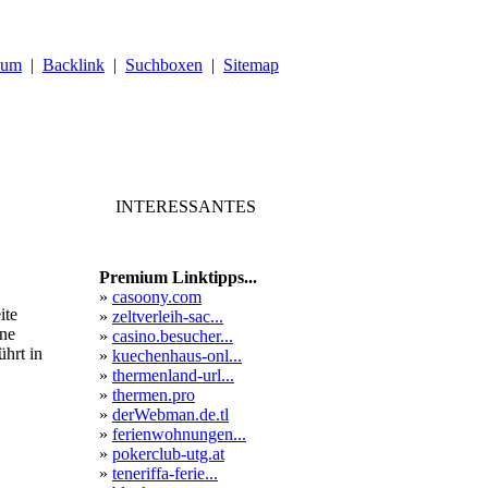
sum
|
Backlink
|
Suchboxen
|
Sitemap
INTERESSANTES
Premium Linktipps...
»
casoony.com
ite
»
zeltverleih-sac...
ine
»
casino.besucher...
hrt in
»
kuechenhaus-onl...
»
thermenland-url...
»
thermen.pro
»
derWebman.de.tl
»
ferienwohnungen...
»
pokerclub-utg.at
»
teneriffa-ferie...