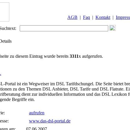
AGB
|
Faq
|
Kontakt
|
Impres
Suchtext:
Details
lseite zu diesem Eintrag wurde bereits
3311
x aufgerufen.
L
-Portal ist ein Wegweiser im DSL Tarifdschungel. Die Seite bietet bre
tionen zu den Themen DSL Anbieter, DSL Tarife und DSL Flatrate. E
ifberatung dient zur individuellen Information und das DSL Lexikon fü
gende Begriffe ein.
ie:
aufrufen
esse:
www.das-dsl-portal.de
agen am:
07.06.2007