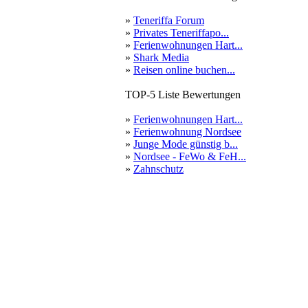
»
Teneriffa Forum
»
Privates Teneriffapo...
»
Ferienwohnungen Hart...
»
Shark Media
»
Reisen online buchen...
TOP-5 Liste Bewertungen
»
Ferienwohnungen Hart...
»
Ferienwohnung Nordsee
»
Junge Mode günstig b...
»
Nordsee - FeWo & FeH...
»
Zahnschutz