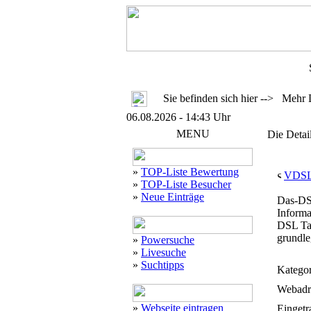
Sie befinden sich hier --> Mehr 
06.08.2026 - 14:43 Uhr
MENU
Die Detai
»
TOP-Liste Bewertung
VDS
»
TOP-Liste Besucher
»
Neue Einträge
Das-DSL
Informa
DSL Tar
grundle
»
Powersuche
»
Livesuche
»
Suchtipps
Kategor
Webadr
»
Webseite eintragen
Eingetr