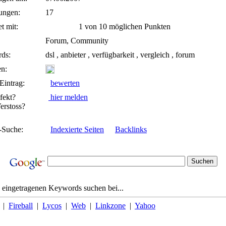
ungen:
17
t mit:
1 von 10 möglichen Punkten
Forum, Community
ds:
dsl , anbieter , verfügbarkeit , vergleich , forum
n:
Eintrag:
bewerten
fekt?
hier melden
rstoss?
-Suche:
Indexierte Seiten
Backlinks
 eingetragenen Keywords suchen bei...
|
Fireball
|
Lycos
|
Web
|
Linkzone
|
Yahoo