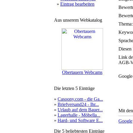
»
Eintrag bearbeiten
Bewert
Bewerte
Aus unserem Webkatalog
Thema:
Keywor
Sprache
Diesen 
Link de
AGB-Ve
Obertauern Webcams
Google
Die letzten 5 Einträge
»
Casoony.com - die Ga...
»
Briefversand24 - Ihr...
»
Urlaub auf dem Bauer...
Mit den
»
Lagerhalle - Möbella...
»
Hard- und Software E...
Google
Die 5 beliebtesten Einträge