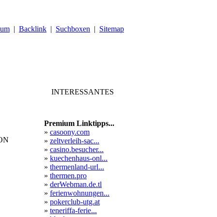
sum
|
Backlink
|
Suchboxen
|
Sitemap
INTERESSANTES
Premium Linktipps...
»
casoony.com
TON
»
zeltverleih-sac...
»
casino.besucher...
»
kuechenhaus-onl...
»
thermenland-url...
»
thermen.pro
»
derWebman.de.tl
»
ferienwohnungen...
»
pokerclub-utg.at
»
teneriffa-ferie...