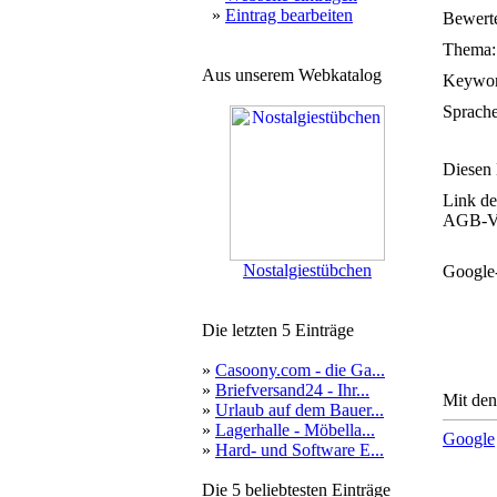
»
Eintrag bearbeiten
Bewerte
Thema:
Aus unserem Webkatalog
Keywor
Sprache
Diesen 
Link de
AGB-Ve
Nostalgiestübchen
Google
Die letzten 5 Einträge
»
Casoony.com - die Ga...
»
Briefversand24 - Ihr...
Mit den
»
Urlaub auf dem Bauer...
»
Lagerhalle - Möbella...
Google
»
Hard- und Software E...
Die 5 beliebtesten Einträge