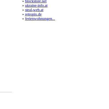
»
blockstore.net
»
ukraine-info.at
»
steal-web.at
»
retropix.de
»
ferienwohnungen...