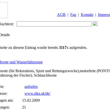
AGB
|
Faq
|
Kontakt
|
Impres
Suchtext:
Details
lseite zu diesem Eintrag wurde bereits
3117
x aufgerufen.
rboote und Wasserfahrzeuge
boote (für Rekreations, Sport und Rettungszwecke),motorfreie (PON
ahrzeug der Fischer), Schlauchboote
ie:
aufrufen
esse:
www.riku.sk/de/
agen am:
15.02.2009
ungen:
21