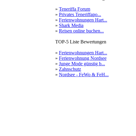
»
Teneriffa Forum
»
Privates Teneriffapo...
»
Ferienwohnungen Hart...
»
Shark Media
»
Reisen online buchen...
TOP-5 Liste Bewertungen
»
Ferienwohnungen Hart...
»
Ferienwohnung Nordsee
»
Junge Mode günstig b...
»
Zahnschutz
»
Nordsee - FeWo & FeH...