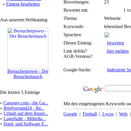
Bewertungen:
23
»
Eintrag bearbeiten
Bewertet mit:
1 von
Thema:
Webseite
Aus unserem Webkatalog
Keywords:
lebenslauf Be
Sprachen:
Diesen Eintrag:
bewerten
Link defekt?
hier melden
AGB-Verstoss?
Google-Suche:
Indexierte Se
Bersucherpower - Der
Besuchertausch
Die letzten 5 Einträge
»
Casoony.com - die Ga...
Mit den eingetragenen Keywords suc
»
Briefversand24 - Ihr...
»
Urlaub auf dem Bauer...
Google
|
Fireball
|
Lycos
|
Web
»
Lagerhalle - Möbella...
»
Hard- und Software E...