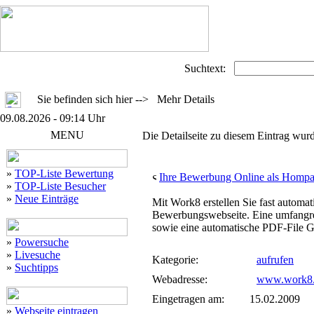
Suchtext:
Sie befinden sich hier --> Mehr Details
09.08.2026 - 09:14 Uhr
MENU
Die Detailseite zu diesem Eintrag wurd
»
TOP-Liste Bewertung
Ihre Bewerbung Online als Homp
»
TOP-Liste Besucher
»
Neue Einträge
Mit Work8 erstellen Sie fast automa
Bewerbungswebseite. Eine umfangr
sowie eine automatische PDF-File Ge
»
Powersuche
»
Livesuche
Kategorie:
aufrufen
»
Suchtipps
Webadresse:
www.work8
Eingetragen am:
15.02.2009
»
Webseite eintragen